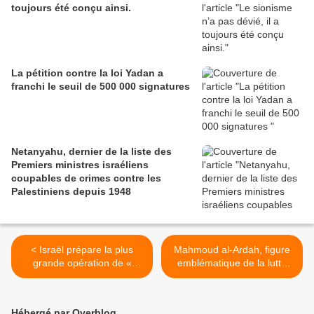
toujours été conçu ainsi.
La pétition contre la loi Yadan a
franchi le seuil de 500 000 signatures
Netanyahu, dernier de la liste des
Premiers ministres israéliens
coupables de crimes contre les
Palestiniens depuis 1948
< Israël prépare la plus
Mahmoud al-Ardah, figure
grande opération de «
emblématique de la lutte
nettoyage archéologique »
palestinienne pour son
jamais réalisée en
ingénieux “tunnel de la
Cisjordanie
liberté” >
Hébergé par Overblog