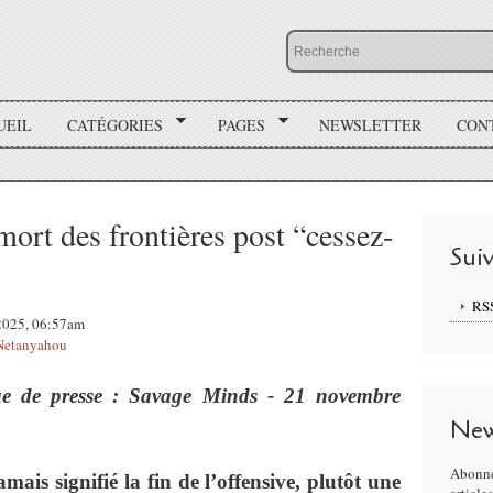
UEIL
CATÉGORIES
PAGES
NEWSLETTER
CON
ort des frontières post “cessez-
Sui
RS
 2025, 06:57am
Netanyahou
 de presse : Savage Minds - 21 novembre
New
Abonne
mais signifié la fin de l’offensive, plutôt une