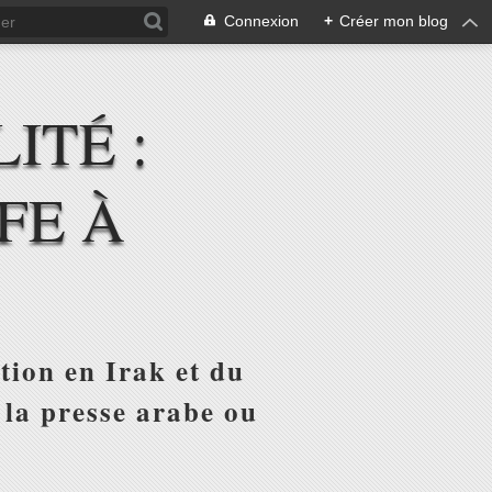
Connexion
+
Créer mon blog
ITÉ :
FE À
tion en Irak et du
 la presse arabe ou