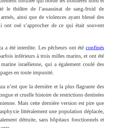
tement fortifiée qui borde les frontières nord et
é le théâtre de l’assassinat de sang-froid de
 armés, ainsi que de violences ayant blessé des
ui ont osé s’approcher de ce qui était souvent
a été interdite. Les pêcheurs ont été
confinés
rfois inférieurs à trois milles marins, et ont été
la marine israélienne, qui a également coulé des
ipages en toute impunité.
a n’est que la dernière et la plus flagrante des
ngue et cruelle histoire de restrictions destinées
inienne. Mais cette dernière version est pire que
e asphyxie littéralement une population déplacée,
alement détruite, sans hôpitaux fonctionnels et
tante.