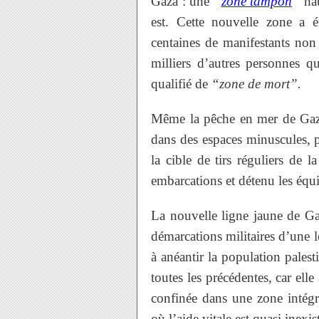
Gaza : une
“
zone tampon
”
hau
est. Cette nouvelle zone a ét
centaines de manifestants non
milliers d’autres personnes q
qualifié de
“zone de mort”.
Même la pêche en mer de Gaza 
dans des espaces minuscules, pa
la cible de tirs réguliers de 
embarcations et détenu les équ
La nouvelle ligne jaune de Gaz
démarcations militaires d’une lo
à anéantir la population palest
toutes les précédentes, car ell
confinée dans une zone intégr
où l’aide vitale est quasi inexis