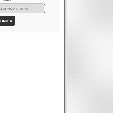
s publiés.