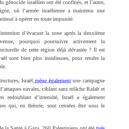
u génocide israélien ont été confinés, et l’autre,
ligne, où l’armée israélienne a maintenu une
ontinué à opérer en toute impunité.
l’intention d’évacuer la zone après la deuxième
nvenue, pourquoi poursuivre activement la
ucturelle de cette région déjà dévastée ? Il est
raël sont bien plus insidieuses, pour rendre la
le.
ructures, Israël
mène également
une campagne
d’attaques navales, ciblant sans relâche Rafah et
 redoublant d’intensité, Israël a également
s qui, en théorie, sont censées être sous le
de la Santé à Gaza, 260 Palestiniens ont été
tués