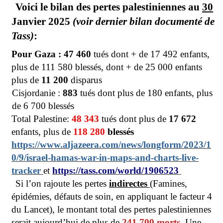
Voici le bilan des pertes palestiniennes au
30
Janvier 2025
(voir dernier bilan documenté de
Tass)
:
Pour Gaza : 47 460
tués dont + de 17 492 enfants,
plus de 111 580 blessés, dont + de 25 000 enfants
plus de
11 200
disparus
Cisjordanie :
883
tués dont plus de 180 enfants, plus
de 6 700 blessés
Total Palestine:
48 343
tués dont plus de
17 672
enfants, plus de
118 280
blessés
https://www.aljazeera.com/news/longform/2023/1
0/9/israel-hamas-war-in-maps-and-charts-live-
tracker
et
https://tass.com/world/1906523
Si l’on rajoute les pertes
indirectes
(
Famines,
épidémies, défauts de soin, en appliquant le facteur 4
du Lancet), le montant total des pertes palestiniennes
serait aujourd’hui de plus de
241 700 morts.
Une