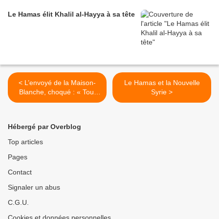
Le Hamas élit Khalil al-Hayya à sa tête
< L’envoyé de la Maison-
Le Hamas et la Nouvelle
Blanche, choqué : « Tout
Syrie >
est détruit… c’est stupéfiant
! La reconstruction de Gaza
prendra 15 ans »
Hébergé par Overblog
Top articles
Pages
Contact
Signaler un abus
C.G.U.
Cookies et données personnelles