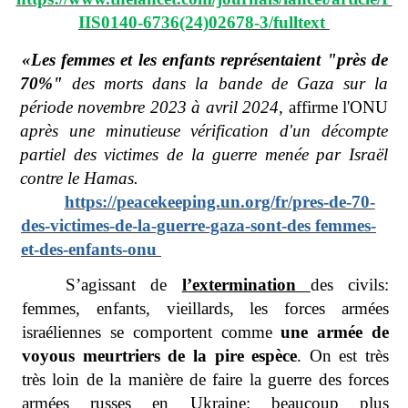
IIS0140-6736(24)02678-3/fulltext
«Les femmes et les enfants représentaient "près de
70%"
des morts dans la bande de Gaza sur la
période novembre 2023 à avril 2024,
affirme l'ONU
après une minutieuse vérification d'un décompte
partiel des victimes de la guerre menée par Israël
contre le Hamas.
https://peacekeeping.un.org/fr/pres-de-70-
des-victimes-de-la-guerre-gaza-sont-des femmes-
et-des-enfants-onu
S’agissant de
l’extermination
des civils:
femmes, enfants, vieillards, les forces armées
israéliennes se comportent comme
une armée de
voyous meurtriers de la pire espèce
. On est très
très loin de la manière de faire la guerre des forces
armées russes en Ukraine: beaucoup plus