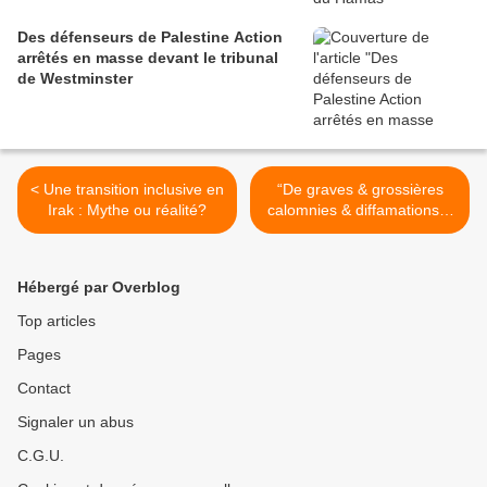
Des défenseurs de Palestine Action
arrêtés en masse devant le tribunal
de Westminster
< Une transition inclusive en
“De graves & grossières
Irak : Mythe ou réalité?
calomnies & diffamations” :
l’Irlande répond à Israël qui
crie à l’antisémitisme >
Hébergé par Overblog
Top articles
Pages
Contact
Signaler un abus
C.G.U.