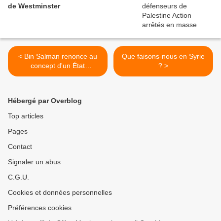
de Westminster
< Bin Salman renonce au
Que faisons-nous en Syrie
concept d'un État
? >
palestinien & renoue avec
Israël pour mettre fin au
génocide de Gaza
Hébergé par Overblog
Top articles
Pages
Contact
Signaler un abus
C.G.U.
Cookies et données personnelles
Préférences cookies