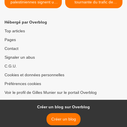
palestiniennes signent un
tournante du trafic de
accord d’unité nationale à
drogue au Moyen-Orient ?
Pékin
L’ONU tire la sonnette
d’alarme >
Hébergé par Overblog
Top articles
Pages
Contact
Signaler un abus
C.G.U.
Cookies et données personnelles
Préférences cookies
Voir le profil de Gilles Munier sur le portail Overblog
Créer un blog sur Overblog
Créer un blog