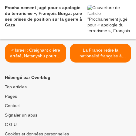
Prochainement jugé pour « apologie
du terrorisme », François Burgat paie
ses prises de position sur la guerre à
Gaza
< Israël : Craignant d'être
La France retire la
arrêté, Netanyahu pourrait
nationalité française à
éviter une escale en Europe
l'activiste Kemi Seba >
avant de se rendre aux
Etats-Unis
Hébergé par Overblog
Top articles
Pages
Contact
Signaler un abus
C.G.U.
Cookies et données personnelles