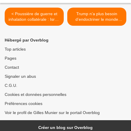
< Poussière de guerre et
Trump n’a plus besoin
inhalation collatérale : Israël
d’endoctriner le monde
respire la poussière de
entier, seulement les
Gaza
Américains >
Hébergé par Overblog
Top articles
Pages
Contact
Signaler un abus
C.G.U.
Cookies et données personnelles
Préférences cookies
Voir le profil de Gilles Munier sur le portail Overblog
Créer un blog sur Overblog