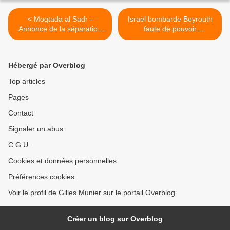
< Moqtada al Sadr -
Israël bombarde Beyrouth
Annonce de la séparation
faute de pouvoir
des Saraya Al-Salam de
progresser, Trump torpille
son mouvement
l’accord fantôme & l’Iran…
attend toujours >
Hébergé par Overblog
Top articles
Pages
Contact
Signaler un abus
C.G.U.
Cookies et données personnelles
Préférences cookies
Voir le profil de Gilles Munier sur le portail Overblog
Créer un blog sur Overblog