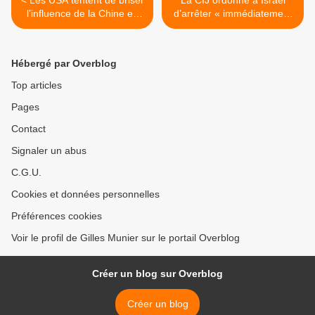
< Les USA tentent de briser
La CIJ ordonne à Israël
l’influence de la Chine en
d’arrêter « immédiatement
Afrique
» son offensive militaire à
Rafah >
Hébergé par Overblog
Top articles
Pages
Contact
Signaler un abus
C.G.U.
Cookies et données personnelles
Préférences cookies
Voir le profil de Gilles Munier sur le portail Overblog
Créer un blog sur Overblog
Créer un blog