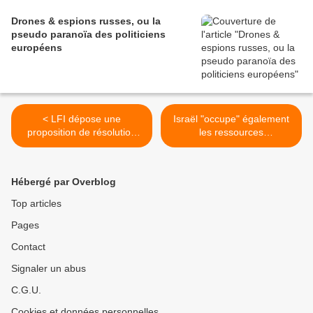
Drones & espions russes, ou la
pseudo paranoïa des politiciens
européens
< LFI dépose une
Israël "occupe" également
proposition de résolution
les ressources
appelant la France à
énergétiques de Gaza >
reconnaître l'Etat de
Palestine
Hébergé par Overblog
Top articles
Pages
Contact
Signaler un abus
C.G.U.
Cookies et données personnelles