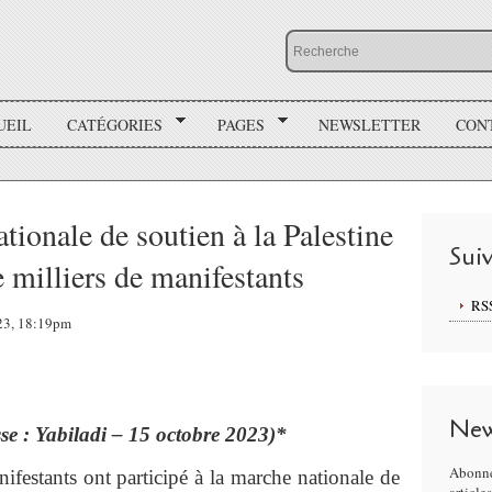
UEIL
CATÉGORIES
PAGES
NEWSLETTER
CON
ionale de soutien à la Palestine
Sui
e milliers de manifestants
RS
023, 18:19pm
New
sse : Yabiladi – 15 octobre 2023)*
Abonne
ifestants ont participé à la marche nationale de