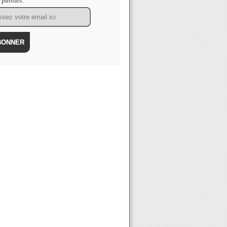
s publiés.