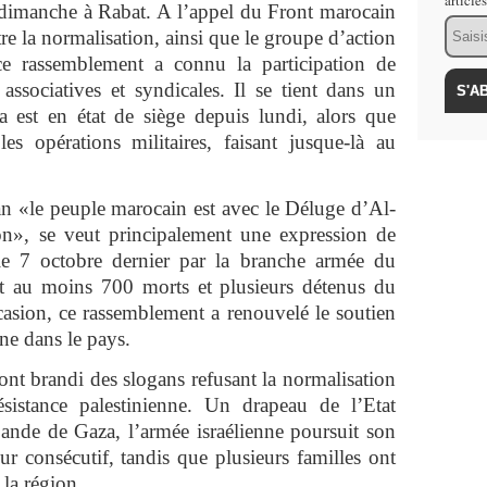
article
ce dimanche à Rabat. A l’appel du Front marocain
Email
tre la normalisation, ainsi que le groupe d’action
 ce rassemblement a connu la participation de
 associatives et syndicales. Il se tient dans un
 est en état de siège depuis lundi, alors que
les opérations militaires, faisant jusque-là au
an «le peuple marocain est avec le Déluge d’Al-
on», se veut principalement une expression de
le 7 octobre dernier par la branche armée du
it au moins 700 morts et plusieurs détenus du
casion, ce rassemblement a renouvelé le soutien
nne dans le pays.
ont brandi des slogans refusant la normalisation
ésistance palestinienne. Un drapeau de l’Etat
bande de Gaza, l’armée israélienne poursuit son
r consécutif, tandis que plusieurs familles ont
 la région.