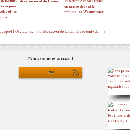
e personnes
Palestine Action arrêtés
désarmement du Hamas
 Gaza pour
en masse devant le
collectives
tribunal de Westminster
niens
Pourquoi l’Occident se mobilise autour de la dernière colonie de peuplement
Nous sommes sociaux !
Rss