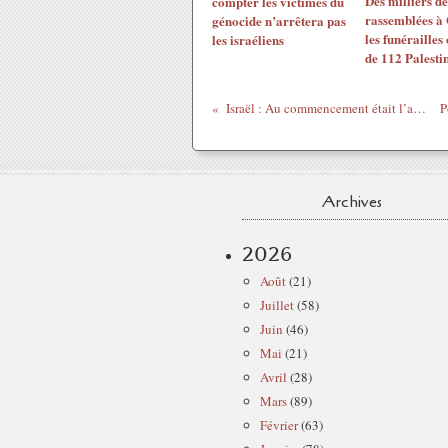
Des milliers d
compter les victimes du
rassemblées à
génocide n’arrêtera pas
les funérailles 
les israéliens
de 112 Palesti
Israël : Au commencement était l’arrogance
Archives
2026
Août
(21)
Juillet
(58)
Juin
(46)
Mai
(21)
Avril
(28)
Mars
(89)
Février
(63)