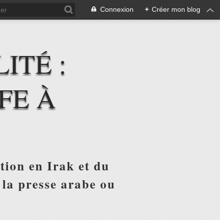
Connexion
+
Créer mon blog
ITÉ :
FE À
tion en Irak et du
 la presse arabe ou