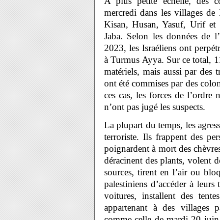
A plus petite échelle, des c
mercredi dans les villages de
Kisan, Husan, Yasuf, Urif et 
Jaba. Selon les données de l
2023, les Israéliens ont perpét
à Turmus Ayya. Sur ce total, 1
matériels, mais aussi par des
ont été commises par des colon
ces cas, les forces de l’ordre
n’ont pas jugé les suspects.
La plupart du temps, les agres
terroriste. Ils frappent des p
poignardent à mort des chèvres
déracinent des plants, volent d
sources, tirent en l’air ou bl
palestiniens d’accéder à leurs 
voitures, installent des ten
appartenant à des villages pa
comme celle de mardi 20 juin [