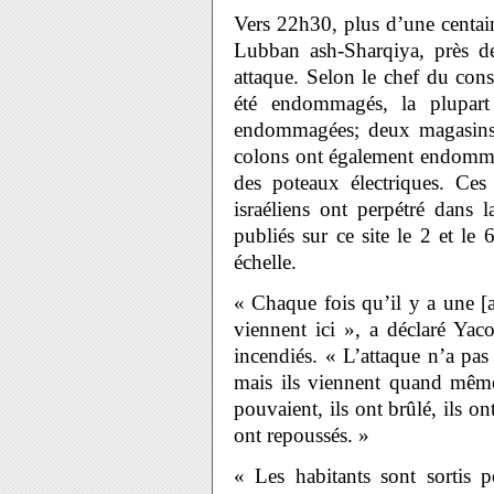
Vers 22h30, plus d’une centain
Lubban ash-Sharqiya, près d
attaque. Selon le chef du con
été endommagés, la plupart
endommagées; deux magasins e
colons ont également endommag
des poteaux électriques. Ce
israéliens ont perpétré dans l
publiés sur ce site le 2 et le
échelle.
« Chaque fois qu’il y a une [a
viennent ici », a déclaré Yac
incendiés. « L’attaque n’a pas 
mais ils viennent quand même
pouvaient, ils ont brûlé, ils on
ont repoussés. »
« Les habitants sont sortis 