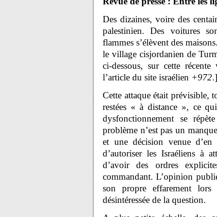
Revue de presse : Entre les l
Des dizaines, voire des centai
palestinien. Des voitures so
flammes s’élèvent des maisons. 
le village cisjordanien de Tu
ci-dessous, sur cette récent
l’article du site israélien
+972
.
Cette attaque était prévisible, 
restées « à distance », ce qu
dysfonctionnement se répète
problème n’est pas un manque
et une décision venue d’en 
d’autoriser les Israéliens à at
d’avoir des ordres explicit
commandant. L’opinion publique
son propre effarement lor
désintéressée de la question.