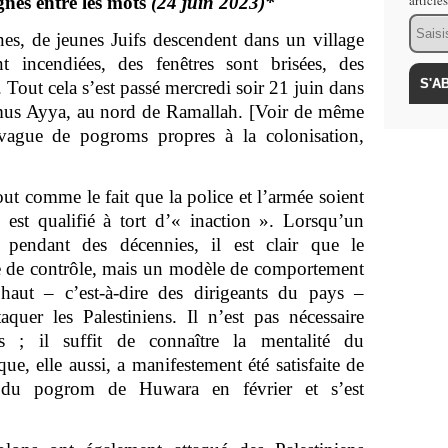
article
ignes entre les mots
(24 juin 2023)*
Email
nes, de jeunes Juifs descendent dans un village
nt incendiées, des fenêtres sont brisées, des
Tout cela s’est passé mercredi soir 21 juin dans
rmus Ayya, au nord de Ramallah. [Voir de même
e vague de pogroms propres à la colonisation,
]
tout comme le fait que la police et l’armée soient
i est qualifié à tort d’« inaction ». Lorsqu’un
 pendant des décennies, il est clair que le
 de contrôle, mais un modèle de comportement
haut – c’est-à-dire des dirigeants du pays –
taquer les Palestiniens. Il n’est pas nécessaire
es ; il suffit de connaître la mentalité du
, elle aussi, a manifestement été satisfaite de
s du pogrom de Huwara en février et s’est