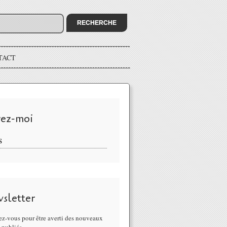
TACT
vez-moi
S
sletter
z-vous pour être averti des nouveaux