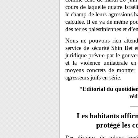
cours de laquelle quatre Israél
le champ de leurs agressions ha
calculée. Il en va de même pour
des terres palestiniennes et d’
Nous ne pouvons rien attend
service de sécurité Shin Bet e
juridique prévue par le gouver
et la violence unilatérale en
moyens concrets de montrer q
agresseurs juifs en série.
*Editorial du quotidie
réd
__
Les habitants affir
protégé les c
Des dizaines de colons israél