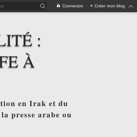
Connexion
+
Créer mon blog
ITÉ :
FE À
tion en Irak et du
 la presse arabe ou