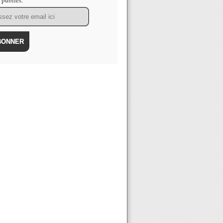
s publiés.