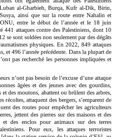
olons ont également attaqué des Palestiniens
 Luban al-Gharbieh, Burqa, Kufr al-Dik, Birin,
Susya, ainsi que sur la route entre Nahalin et
’ONU, entre le début de l’année et le 18 juin
ré 441 attaques contre des Palestiniens, dont 10
12 se sont soldées non seulement par des dégâts
 traumatismes physiques. En 2022, 849 attaques
s, et 496 l’année précédente. Dans la plupart de
 n’ont pas recherché les personnes impliquées et
seurs n’ont pas besoin de l’excuse d’une attaque
ersonnes âgées et des jeunes avec des gourdins,
 et des moutons, abattent ou brûlent des arbres,
es récoltes, attaquent des bergers, s’emparent de
oquent des routes pour empêcher les agriculteurs
terres, jettent des pierres sur des maisons et des
tes et des enclos pour animaux sur des terres
lestiniens. Pour eux, les attaques terroristes
dans la station-service de la colonie d’Eli], au