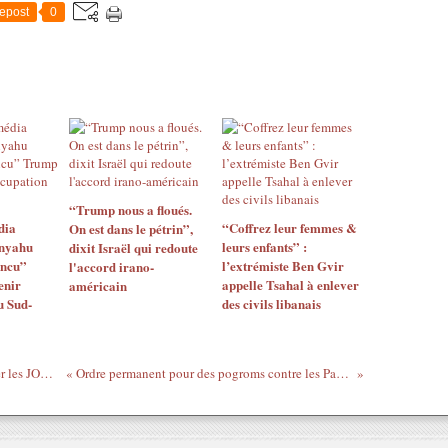
epost
0
“Trump nous a floués.
dia
“Coffrez leur femmes &
On est dans le pétrin”,
anyahu
leurs enfants” :
dixit Israël qui redoute
incu”
l’extrémiste Ben Gvir
l'accord irano-
enir
appelle Tsahal à enlever
américain
u Sud-
des civils libanais
Russie: les jeux BRICS pour concurrencer les JO Paris 2024
« Ordre permanent pour des pogroms contre les Palestiniens »