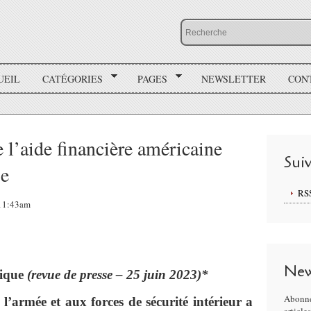
UEIL
CATÉGORIES
PAGES
NEWSLETTER
CON
 l’aide financière américaine
Sui
se
RS
 11:43am
New
rique
(revue de presse – 25 juin 2023)*
Abonne
’armée et aux forces de sécurité intérieur a