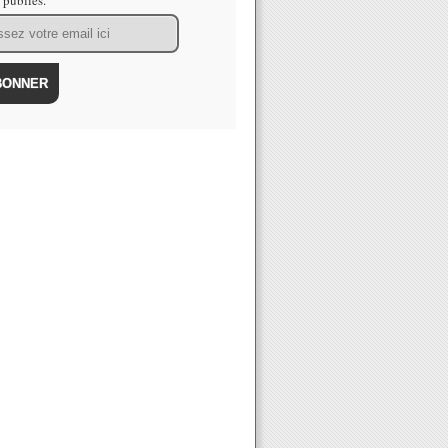
s publiés.