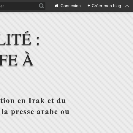
Connexion
+
Créer mon blog
ITÉ :
FE À
tion en Irak et du
 la presse arabe ou