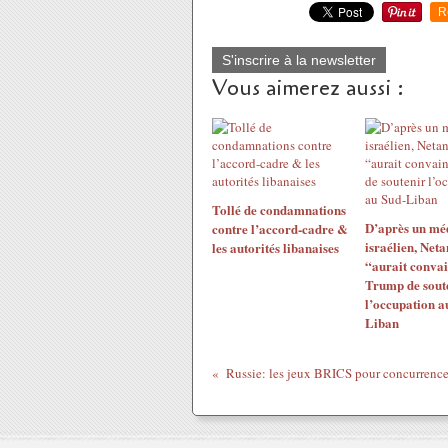
R
S'inscrire à la newsletter
Vous aimerez aussi :
Tollé de condamnations
D’après un mé
contre l’accord-cadre &
israélien, Net
les autorités libanaises
“aurait conva
Trump de sout
l’occupation a
Liban