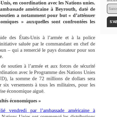
article
s-Unis, en coordination avec les Nations unies.
Email
ambassade américaine à Beyrouth, daté de
soutien a notamment pour but « d’atténuer
onomiques » auxquelles sont confrontées les
ide des États-Unis à l’armée et à la police
 initiative saluée par le commandant en chef de
oun – qui a remercié le pays donateur pour son
e.
e soutien à l’armée et aux forces de sécurité
oordination avec le Programme des Nations Unies
), la somme de 72 millions de dollars sera
r six versements à tous les militaires, pour les
rise économique aiguë.
cultés économiques »
é vendredi par l’ambassade américaine à
es Nations Unies ont commencé les distributions