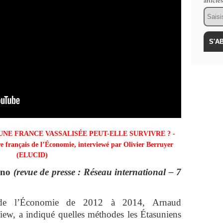
article
Email
 UNE FRANCE VASSALISÉE PEUT-ELLE SURVIVRE ? -
re français de l’Économie
, interviewé par Olivier Berruyer
(ELUCID)
ano
(revue de presse : Réseau international – 7
is de l’Économie de 2012 à 2014, Arnaud
iew, a indiqué quelles méthodes les Étasuniens