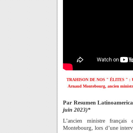
TRAHISON DE NOS " ÉLITES " :
Arnaud Montebourg,
ancien minist
Par Resumen Latinoameric
juin 2023)*
L’ancien ministre frança
Montebourg, lors d’une interv