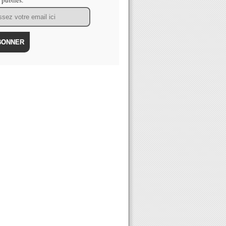
s publiés.