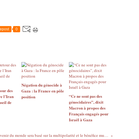
epost
0
Négation du génocide à
tour des
Gaza : la France en pôle
“Ce ne sont pas des
e l’Iran
position
génocidaires”, dixit
seil de
Macron à propos des
Français engagés pour
Israël à Gaza
Les BRICS: l’avenir du monde sera basé sur la multipolarité et le bénéfice mutuel