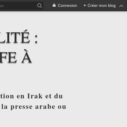
Connexion
+
Créer mon blog
ITÉ :
FE À
tion en Irak et du
 la presse arabe ou