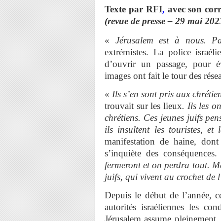
Texte par RFI
,
avec son cor
(revue de presse – 29 mai 202
«
Jérusalem est à nous. Par
extrémistes. La police israél
d’ouvrir un passage, pour év
images ont fait le tour des rés
«
Ils s’en sont pris aux chrétien
trouvait sur les lieux
. Ils les 
chrétiens. Ces jeunes juifs pens
ils insultent les touristes, e
manifestation de haine, don
s’inquiète des conséquences
fermeront et on perdra tout. M
juifs, qui vivent au crochet de 
Depuis le début de l’année, ce
autorités israéliennes les co
Jérusalem assume pleinement. 