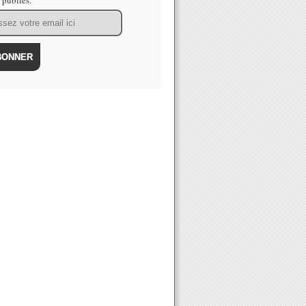
s publiés.