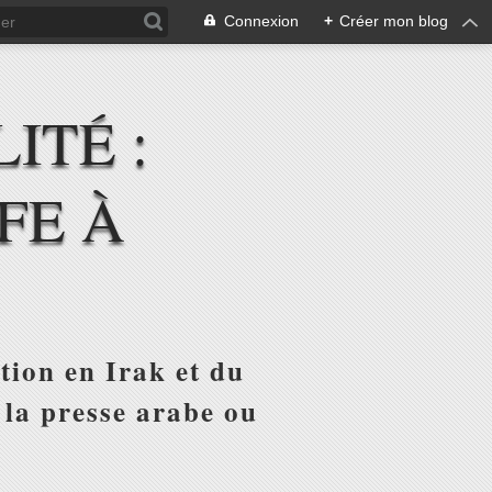
Connexion
+
Créer mon blog
ITÉ :
FE À
tion en Irak et du
 la presse arabe ou