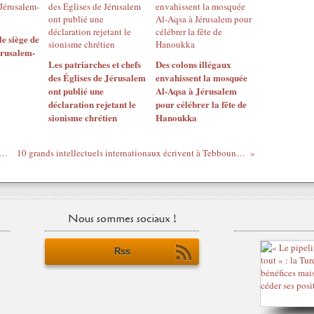
le siège de
rusalem-
Les patriarches et chefs
Des colons illégaux
des Églises de Jérusalem
envahissent la mosquée
ont publié une
Al-Aqsa à Jérusalem
déclaration rejetant le
pour célébrer la fête de
sionisme chrétien
Hanoukka
it s’habituer au nouveau rôle de la Chine au Moyen-Orient
10 grands intellectuels internationaux écrivent à Tebboune et qualifient l’Algérie de « vaste cachot »
Nous sommes sociaux !
Rss