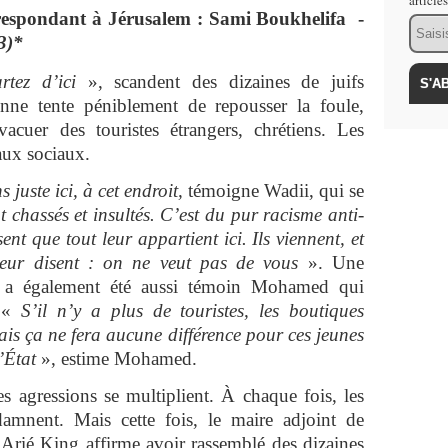
article
respondant à Jérusalem : Sami Boukhelifa -
Email
3)*
tez d’ici
», scandent des dizaines de juifs
ienne tente péniblement de repousser la foule,
acuer des touristes étrangers, chrétiens. Les
eaux sociaux.
s juste ici, à cet endroit,
témoigne Wadii, qui se
ont chassés et insultés. C’est du pur racisme anti-
ent que tout leur appartient ici. Ils viennent, et
t leur disent : on ne veut pas de vous
». Une
t a également été aussi témoin Mohamed qui
. «
S’il n’y a plus de touristes, les boutiques
ais ça ne fera aucune différence pour ces jeunes
l’État
», estime Mohamed.
s agressions se multiplient. À chaque fois, les
ndamnent. Mais cette fois, le maire adjoint de
Arié King affirme avoir rassemblé des dizaines