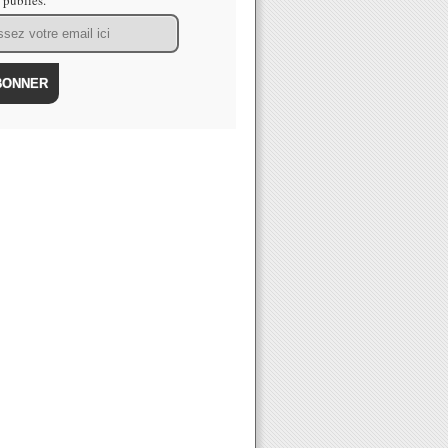
s publiés.