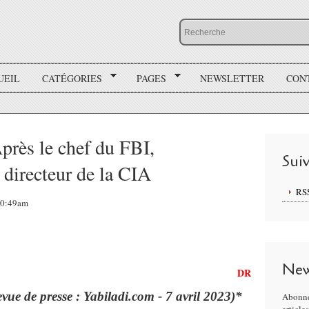
UEIL
CATÉGORIES
PAGES
NEWSLETTER
CON
près le chef du FBI,
Sui
directeur de la CIA
RS
 10:49am
New
DR
evue de presse : Yabiladi.com - 7 avril 2023)*
Abonne