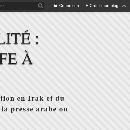
Connexion
+
Créer mon blog
ITÉ :
FE À
tion en Irak et du
 la presse arabe ou