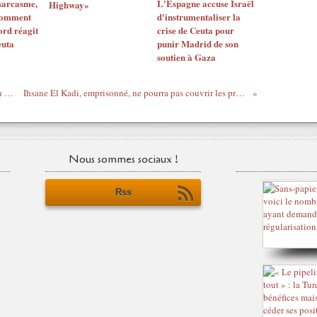
sarcasme,
L'Espagne accuse Israël
Highway»
 comment
d'instrumentaliser la
ord réagit
crise de Ceuta pour
euta
punir Madrid de son
soutien à Gaza
Vingt ans après sa chute, Saddam Hussein encore vénéré en Jordanie
Ihsane El Kadi, emprisonné, ne pourra pas couvrir les présidentielles algériennes de 2024
Nous sommes sociaux !
Rss