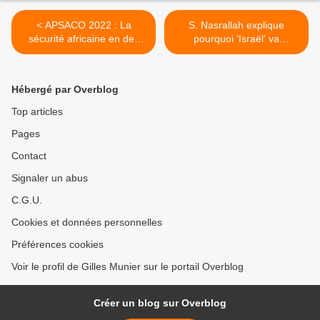
< APSACO 2022 : La
S. Nasrallah explique
sécurité africaine en des
pourquoi ‘Israël’ va
temps incertains - La
disparaitre. Sans jeter les
nouvelle donne
juifs à la mer. « Ils plieront
diplomatique
bagages » >
Hébergé par Overblog
Top articles
Pages
Contact
Signaler un abus
C.G.U.
Cookies et données personnelles
Préférences cookies
Voir le profil de Gilles Munier sur le portail Overblog
Créer un blog sur Overblog