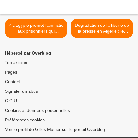
< L’Égypte promet l’amnistie
Dégradation de la liberté de
aux prisonniers qui
la presse en Algérie : les
accepteraient de parler en
chiffres parlent d’eux-
bien de leurs conditions de
mêmes >
détention
Hébergé par Overblog
Top articles
Pages
Contact
Signaler un abus
C.G.U.
Cookies et données personnelles
Préférences cookies
Voir le profil de Gilles Munier sur le portail Overblog