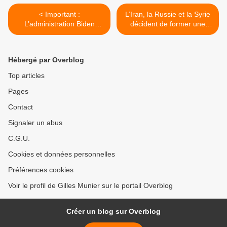
< Important :
L’Iran, la Russie et la Syrie
L’administration Biden
décident de former une
“n’inversera pas la décision
alliance navale tripartite >
de Trump sur le Sahara”
Hébergé par Overblog
Top articles
Pages
Contact
Signaler un abus
C.G.U.
Cookies et données personnelles
Préférences cookies
Voir le profil de Gilles Munier sur le portail Overblog
Créer un blog sur Overblog