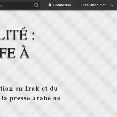
Connexion
+
Créer mon blog
ITÉ :
FE À
tion en Irak et du
 la presse arabe ou