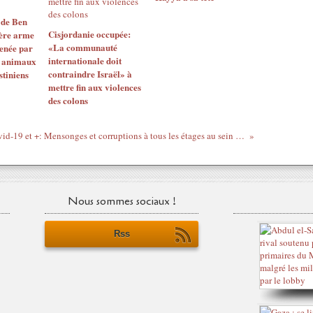
 de Ben
Cisjordanie occupée:
ière arme
«La communauté
enée par
internationale doit
s animaux
contraindre Israël» à
stiniens
mettre fin aux violences
des colons
Covid-19 et +: Mensonges et corruptions à tous les étages au sein de la gouvernance française
Nous sommes sociaux !
Rss