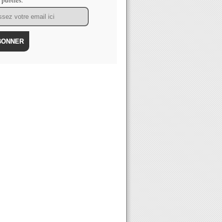
s publiés.