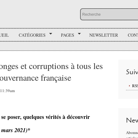
UEIL
CATÉGORIES
PAGES
NEWSLETTER
CON
nges et corruptions à tous les
Sui
gouvernance française
RS
, 11:39am
se poser, quelques vérités à découvrir
New
 mars 2021)*
Abonne