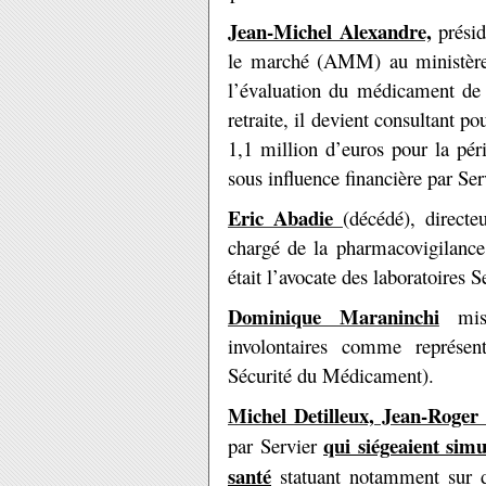
Jean-Michel Alexandre,
présid
le marché (AMM) au ministère 
l’évaluation du médicament d
retraite, il devient consultant p
1,1 million d’euros pour la pér
sous influence financière par Serv
Eric Abadie
(décédé), directe
chargé de la pharmacovigilance
était l’avocate des laboratoires S
Dominique Maraninchi
mis 
involontaires comme représe
Sécurité du Médicament).
Michel Detilleux, Jean-Roger
qui siégeaient sim
par Servier
santé
statuant notamment sur d