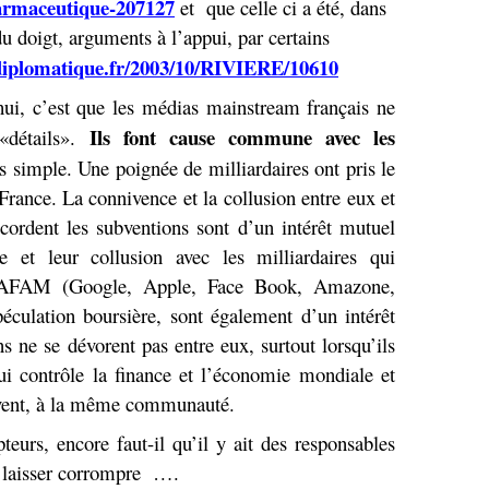
harmaceutique-207127
et que celle ci a été, dans
u doigt, arguments à l’appui, par certains
iplomatique.fr/2003/10/RIVIERE/10610
ui, c’est que les médias mainstream français ne
Ils font cause commune avec les
«détails».
s simple. Une poignée de milliardaires ont pris le
rance. La connivence et la collusion entre eux et
ccordent les subventions sont d’un intérêt mutuel
 et leur collusion avec les milliardaires qui
 GAFAM (Google, Apple, Face Book, Amazone,
péculation boursière, sont également d’un intérêt
 ne se dévorent pas entre eux, surtout lorsqu’ils
ui contrôle la finance et l’économie mondiale et
ouvent, à la même communauté.
teurs, encore faut-il qu’il y ait des responsables
 se laisser corrompre ….