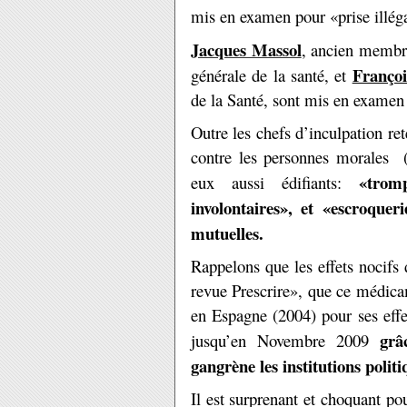
mis en examen pour «prise illéga
Jacques Massol
, ancien membre
Françoi
générale de la santé, et
de la Santé, sont mis en examen p
Outre les chefs d’inculpation re
contre les personnes morales (l
«trom
eux aussi édifiants:
involontaires», et «escroquer
mutuelles.
Rappelons que les effets nocif
revue Prescrire», que ce médicam
en Espagne (2004) pour ses effe
grâ
jusqu’en Novembre 2009
gangrène les institutions politi
Il est surprenant et choquant pou