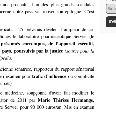
article
ars prochain, l’un des plus grands scandales
Email
ncerné notre pays va trouver son épilogue. C’est
avocats, 25 prévenus révèlent l’ampleur de ce
iqués le laboratoire pharmaceutique Servier (le
 présumés corrompus, de l’appareil exécutif,
e pays, poursuivis par la justice
(source pour la
ipedia)
ncienne sénatrice, rapporteur du rapport sénatorial
trafic d’influence
e en examen pour
ou complicité
ources)
de médecine, soupçonné d'avoir fait modifier le
Marie Thèrèse Hermange,
diator de 2011 par
ire Servier pour 90 000 euros/an. Mis en examen