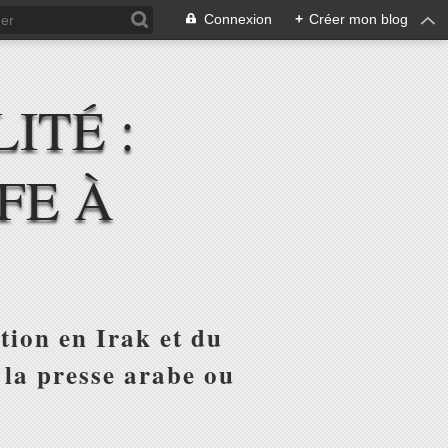
Connexion
+
Créer mon blog
ITÉ :
FE À
tion en Irak et du
 la presse arabe ou