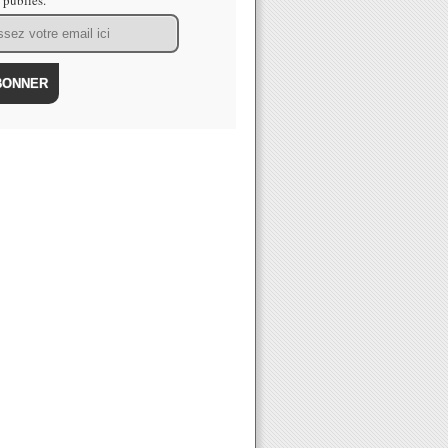
s publiés.