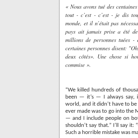
« Nous avons tué des centaines
tout - c’est - c’est - je dis to
monde, et il n’était pas nécessa
pays ait jamais prise a été d
millions de personnes tuées - 
certaines personnes disent: "Oh,
deux côtés». Une chose si hor
commise ».
“We killed hundreds of thousan
been — it’s — I always say, i
world, and it didn’t have to be
ever made was to go into the Mi
— and I include people on bo
shouldn’t say that.” I’ll say it
Such a horrible mistake was m