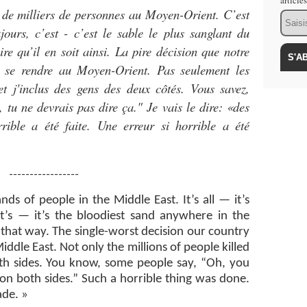
article
 de milliers de personnes au Moyen-Orient. C’est
Email
ujours, c’est - c’est le sable le plus sanglant du
ire qu’il en soit ainsi. La pire décision que notre
e se rendre au Moyen-Orient. Pas seulement les
et j'inclus des gens des deux côtés. Vous savez,
 tu ne devrais pas dire ça." Je vais le dire: «des
rible a été faite. Une erreur si horrible a été
-----------------
ds of people in the Middle East. It’s all — it’s
t’s — it’s the bloodiest sand anywhere in the
 that way. The single-worst decision our country
ddle East. Not only the millions of people killed
th sides. You know, some people say, “Oh, you
: “on both sides.” Such a horrible thing was done.
ade. »