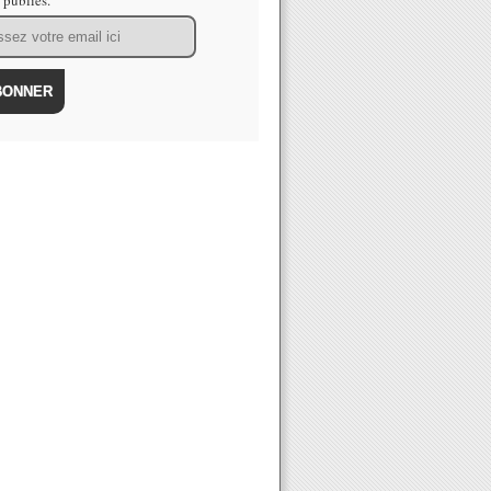
s publiés.