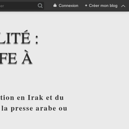
Connexion
+
Créer mon blog
ITÉ :
FE À
tion en Irak et du
 la presse arabe ou