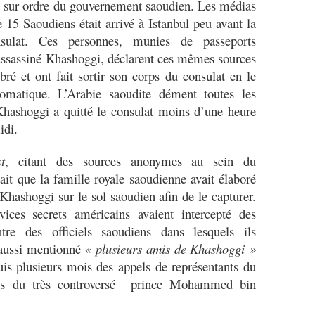
 sur ordre du gouvernement saoudien. Les médias
 15 Saoudiens était arrivé à Istanbul peu avant la
sulat. Ces personnes, munies de passeports
 assassiné Khashoggi, déclarent ces mêmes sources
ré et ont fait sortir son corps du consulat en le
omatique. L’Arabie saoudite dément toutes les
Khashoggi a quitté le consulat moins d’une heure
midi.
t
, citant des sources anonymes au sein du
it que la famille royale saoudienne avait élaboré
Khashoggi sur le sol saoudien afin de le capturer.
rvices secrets américains avaient intercepté des
re des officiels saoudiens dans lesquels ils
aussi mentionné
« plusieurs amis de Khashoggi »
puis plusieurs mois des appels de représentants du
es du très controversé prince Mohammed bin