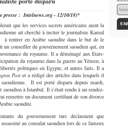
naliste porté disparu
article
Email
de presse : Intelnews.org -
12/10/18)*
lerait que les services secrets américains aient la
udienne ait cherché à inciter le journaliste Kamal
à rentrer en Arabie saoudite dans le but de le
ait un conseiller du gouvernement saoudien qui, en
gouvernance du royaume. Il a déménagé aux Etats-
articipation du royaume dans la guerre au Yémen, à
ibertés politiques en Egypte, et autres faits. Il a
gton Post
et a rédigé des articles dans lesquels il
e saoudienne. Il est porté disparu depuis mardi,
at saoudien à Istanbul. Il s’était rendu à un rendez-
lui remettre un document certifiant de son divorce
rabie saoudite.
entants du gouvernement turc déclaraient que
 assassiné au consulat saoudien lors de ce fameux