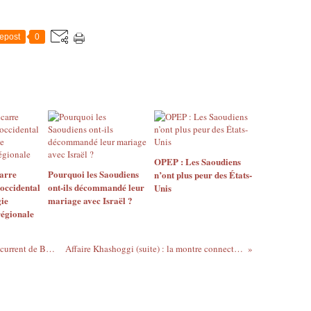
epost
0
OPEP : Les Saoudiens
arre
Pourquoi les Saoudiens
n’ont plus peur des États-
occidental
ont-ils décommandé leur
Unis
gie
mariage avec Israël ?
régionale
Algérie: le général Toufik sera-t-il un concurrent de Bouteflika à l’élection de 2019?
Affaire Khashoggi (suite) : la montre connectée du journaliste « parle »