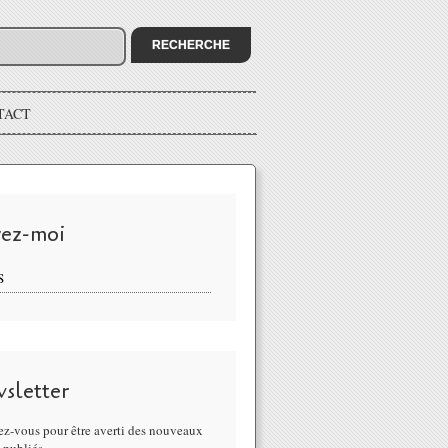
TACT
vez-moi
S
sletter
z-vous pour être averti des nouveaux