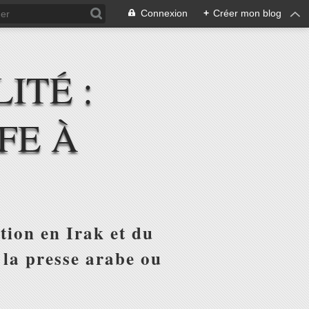
Connexion
+
Créer mon blog
ITÉ :
FE À
tion en Irak et du
 la presse arabe ou