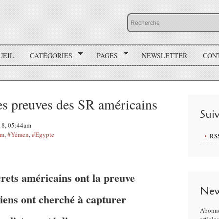
UEIL
CATÉGORIES
PAGES
NEWSLETTER
CON
es preuves des SR américains
Sui
018, 05:44am
am
,
#Yémen
,
#Egypte
RS
crets américains ont la preuve
New
iens ont cherché à capturer
Abonne