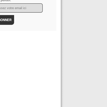
s publiés.