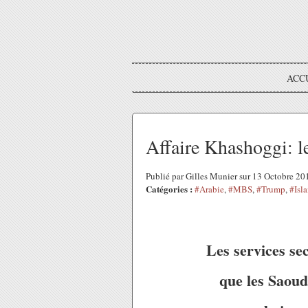
ACC
Affaire Khashoggi: l
Publié par Gilles Munier sur 13 Octobre 2
Catégories :
#Arabie
,
#MBS
,
#Trump
,
#Isl
Les services se
que les Saoud