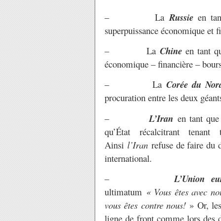
– La
Russie
en tan
superpuissance économique et fin
– La
Chine
en tant q
économique – financière – boursi
– La
Corée du Nor
procuration entre les deux géan
–
L’Iran
en tant que 
qu’État récalcitrant tenant
Ainsi
l’Iran
refuse de faire du 
international.
–
L’Union eu
ultimatum
« Vous êtes avec nou
vous êtes contre nous!
» Or, les
ligne de front comme lors des d