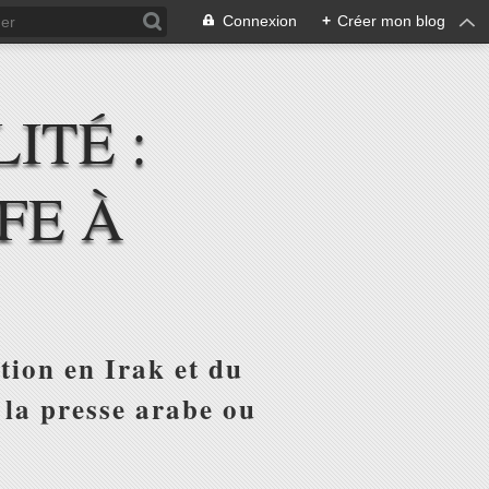
Connexion
+
Créer mon blog
ITÉ :
FE À
tion en Irak et du
 la presse arabe ou