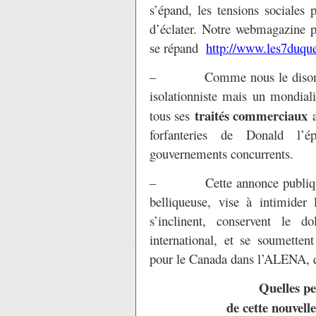
s’épand, les tensions sociales p
d’éclater. Notre webmagazine pu
se répand
http://www.les7duqu
– Comme nous le disons d
isolationniste mais un mondiali
traités commerciaux
tous ses
a
forfanteries de Donald l’é
gouvernements concurrents.
– Cette annonce publique la
belliqueuse, vise à intimider
s’inclinent, conservent le 
international, et se soumette
pour le Canada dans l’ALENA, qu’
Quelles pe
de cette nouvelle