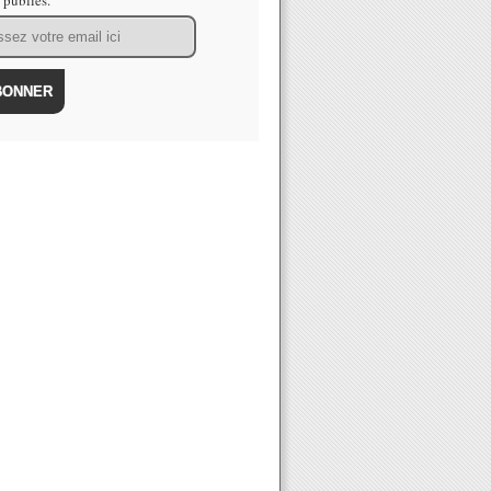
s publiés.