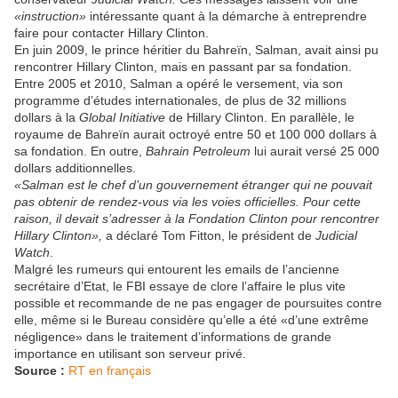
«instruction»
intéressante quant à la démarche à entreprendre
faire pour contacter Hillary Clinton.
En juin 2009, le prince héritier du Bahreïn, Salman, avait ainsi pu
rencontrer Hillary Clinton, mais en passant par sa fondation.
Entre 2005 et 2010, Salman a opéré le versement, via son
programme d’études internationales, de plus de 32 millions
dollars à la
Global Initiative
de Hillary Clinton. En parallèle, le
royaume de Bahreïn aurait octroyé entre 50 et 100 000 dollars à
sa fondation. En outre,
Bahrain Petroleum
lui aurait versé 25 000
dollars additionnelles.
«Salman est le chef d’un gouvernement étranger qui ne pouvait
pas obtenir de rendez-vous via les voies officielles. Pour cette
raison, il devait s’adresser à la Fondation Clinton pour rencontrer
Hillary Clinton»,
a déclaré Tom Fitton, le président de
Judicial
Watch
.
Malgré les rumeurs qui entourent les emails de l’ancienne
secrétaire d’Etat, le FBI essaye de clore l’affaire le plus vite
possible et recommande de ne pas engager de poursuites contre
elle, même si le Bureau considère qu’elle a été «d’une extrême
négligence» dans le traitement d’informations de grande
importance en utilisant son serveur privé.
Source :
RT en français