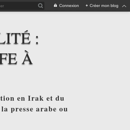
Connexion
+
Créer mon blog
ITÉ :
FE À
tion en Irak et du
 la presse arabe ou