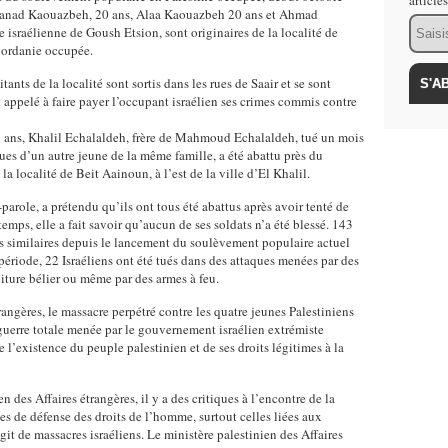
article
hanad Kaouazbeh, 20 ans, Alaa Kaouazbeh 20 ans et Ahmad
Email
 israélienne de Goush Etsion, sont originaires de la localité de
sjordanie occupée.
ants de la localité sont sortis dans les rues de Saair et se sont
nt appelé à faire payer l’occupant israélien ses crimes commis contre
16 ans, Khalil Echalaldeh, frère de Mahmoud Echalaldeh, tué un mois
ues d’un autre jeune de la même famille, a été abattu près du
 la localité de Beit Aainoun, à l’est de la ville d’El Khalil.
-parole, a prétendu qu’ils ont tous été abattus après avoir tenté de
emps, elle a fait savoir qu’aucun de ses soldats n’a été blessé. 143
ns similaires depuis le lancement du soulèvement populaire actuel
ériode, 22 Israéliens ont été tués dans des attaques menées par des
oiture bélier ou même par des armes à feu.
rangères, le massacre perpétré contre les quatre jeunes Palestiniens
 guerre totale menée par le gouvernement israélien extrémiste
 l’existence du peuple palestinien et de ses droits légitimes à la
des Affaires étrangères, il y a des critiques à l’encontre de la
 de défense des droits de l’homme, surtout celles liées aux
agit de massacres israéliens. Le ministère palestinien des Affaires