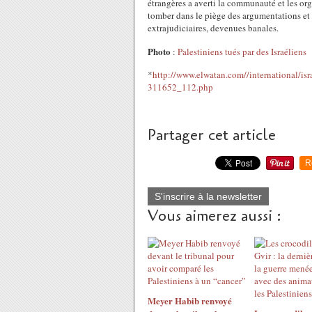
étrangères a averti la communauté et les or
tomber dans le piège des argumentations et d
extrajudiciaires, devenues banales.
Photo
:
Palestiniens tués par des Israéliens
*
http://www.elwatan.com//international/isr
311652_112.php
Partager cet article
R
S'inscrire à la newsletter
Vous aimerez aussi :
Meyer Habib renvoyé