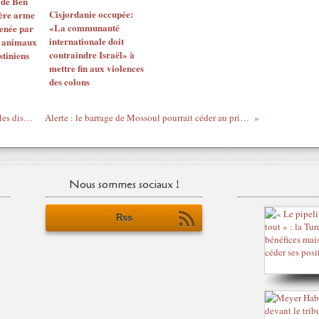
 de Ben
Cisjordanie occupée:
ière arme
«La communauté
enée par
internationale doit
s animaux
contraindre Israël» à
stiniens
mettre fin aux violences
des colons
7 477 morts à La Mecque? Sans compter les disparus…
Alerte : le barrage de Mossoul pourrait céder au printemps
Nous sommes sociaux !
Rss