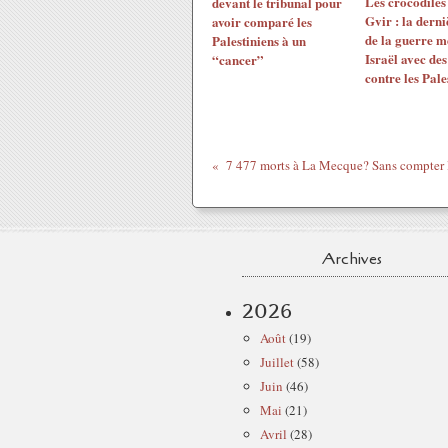
Les crocodiles
devant le tribunal pour
Gvir : la dern
avoir comparé les
de la guerre m
Palestiniens à un
Israël avec de
“cancer”
contre les Pale
Archives
2026
Août
(19)
Juillet
(58)
Juin
(46)
Mai
(21)
Avril
(28)