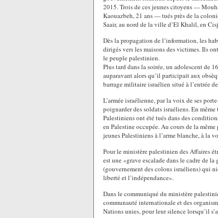
2015. Trois de ces jeunes citoyens — Mou
Kaouazbeh, 21 ans — tués près de la colonie
Saair, au nord de la ville d’El Khalil, en Ci
Dès la propagation de l’information, les habit
dirigés vers les maisons des victimes. Ils o
le peuple palestinien.
Plus tard dans la soirée, un adolescent de 
auparavant alors qu’il participait aux obsèq
barrage militaire israélien situé à l’entrée de
L’armée israélienne, par la voix de ses porte
poignarder des soldats israéliens. En même t
Palestiniens ont été tués dans des conditio
en Palestine occupée. Au cours de la même p
jeunes Palestiniens à l’arme blanche, à la v
Pour le ministère palestinien des Affaires ét
est une «grave escalade dans le cadre de la
(gouvernement des colons israéliens) qui nie
liberté et l’indépendance».
Dans le communiqué du ministère palestinien 
communauté internationale et des organismes
Nations unies, pour leur silence lorsqu’il s’