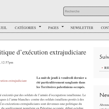
UEIL
CATÉGORIES
PAGES
NEWSLETTER
CON
itique d’exécution extrajudiciare
Sui
6, 12:57pm
RS
La nuit de jeudi à vendredi dernier a
été particulièrement sanglante dans
les Territoires palestiniens occupés.
New
é exécutés par des soldats de l’armée d’occupation israélienne. Le
aques à l’arme blanche» contre des soldats israéliens postés à des
 Ces exécutions extrajudiciares sont devenues une politique du
Abonne
t du soulèvement populaire en Palestine occupée, début octobre