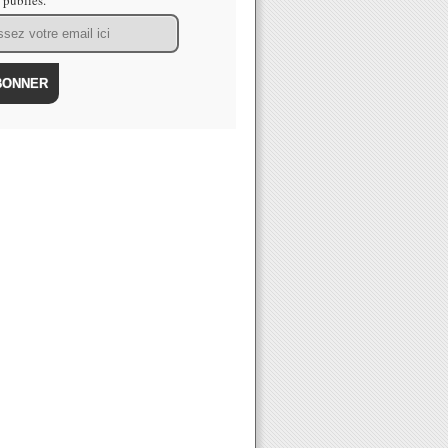
s publiés.