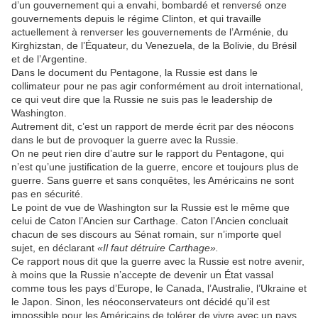
d’un gouvernement qui a envahi, bombardé et renversé onze
gouvernements depuis le régime Clinton, et qui travaille
actuellement à renverser les gouvernements de l’Arménie, du
Kirghizstan, de l’Équateur, du Venezuela, de la Bolivie, du Brésil
et de l’Argentine.
Dans le document du Pentagone, la Russie est dans le
collimateur pour ne pas agir conformément au droit international,
ce qui veut dire que la Russie ne suis pas le leadership de
Washington.
Autrement dit, c’est un rapport de merde écrit par des néocons
dans le but de provoquer la guerre avec la Russie.
On ne peut rien dire d’autre sur le rapport du Pentagone, qui
n’est qu’une justification de la guerre, encore et toujours plus de
guerre. Sans guerre et sans conquêtes, les Américains ne sont
pas en sécurité.
Le point de vue de Washington sur la Russie est le même que
celui de Caton l’Ancien sur Carthage. Caton l’Ancien concluait
chacun de ses discours au Sénat romain, sur n’importe quel
sujet, en déclarant
«Il faut détruire Carthage».
Ce rapport nous dit que la guerre avec la Russie est notre avenir,
à moins que la Russie n’accepte de devenir un État vassal
comme tous les pays d’Europe, le Canada, l’Australie, l’Ukraine et
le Japon. Sinon, les néoconservateurs ont décidé qu’il est
impossible pour les Américains de tolérer de vivre avec un pays