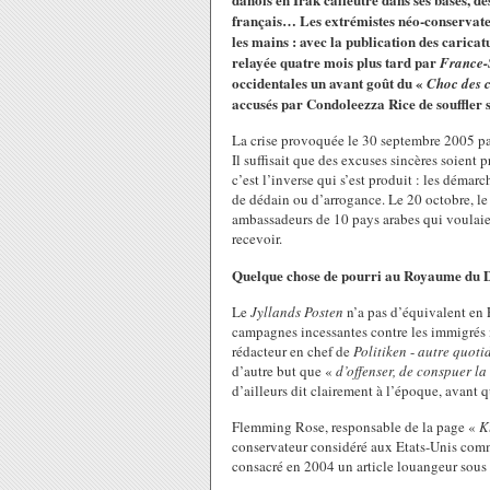
français… Les extrémistes néo-conservateu
les mains : avec la publication des cari
relayée quatre mois plus tard par
France-
occidentales un avant goût du «
Choc des c
accusés par Condoleezza Rice de souffler su
La crise provoquée le 30 septembre 2005 pa
Il suffisait que des excuses sincères soient
c’est l’inverse qui s’est produit : les déma
de dédain ou d’arrogance. Le 20 octobre, le
ambassadeurs de 10 pays arabes qui voulaient
recevoir.
Quelque chose de pourri au Royaume du
Le
Jyllands Posten
n’a pas d’équivalent en 
campagnes incessantes contre les immigrés 
rédacteur en chef de
Politiken
-
autre quoti
d’autre but que «
d’offenser, de conspuer 
d’ailleurs dit clairement à l’époque, avant q
Flemming Rose, responsable de la page «
K
conservateur considéré aux Etats-Unis comme 
consacré en 2004 un article louangeur sous l