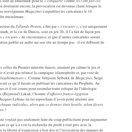
ns sont au Danemark pour le
« conquérir, comme ils l’ont fait ces
n doutaient encore, la provocation est devenue claire lorsque le
enne norvégienne
Magazinet
à republier les caricatures le 10
 fête musulmane.
irecteur du
Jyllands-Posten
, a fini par «
s’excuser
», c’est uniquement
rk, et la vie de Danois, sont en jeu. Et, il l’a fait de façon peu
es «
excuses
» de circonstance, et que d’autres caricatures seront
ation publié en arabe sur son site ne trompe pas : il est différent de
s celles du Premier ministre danois, auraient pu calmer le jeu et
ir
n’avait pas relancé la campagne islamophobe et, par voie de
blasphémateurs
». Comme Vebjoern Selbekk de
Magazinet
, Serge
avait ce qu’il faisait en publiant les caricatures du Prophète. Au
es et il est connu pour assimiler toute critique de l’idéologie
i (
Raymond
) Lakah, l’h
omme d'affaires franco-égyptien
Jacques Lefranc en lui reprochant d’avoir porté atteinte aux
chaque individu», alors que ce dernier était hostile, selon divers
res ?
, ne voulait pas seulement faire du coup publicitaire pour augmenter
uent ce qu’a à voir la recherche du profit à tout prix avec la
re la liberté d’expression a bon dos et l’invocation des mannes de