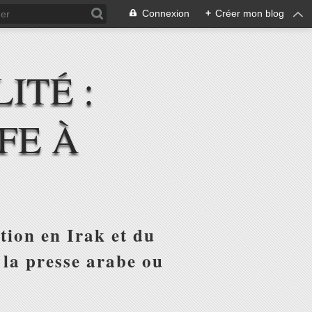
Connexion
+
Créer mon blog
ITÉ :
FE À
tion en Irak et du
 la presse arabe ou