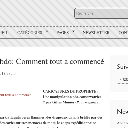
UEIL
CATÉGORIES
PAGES
NEWSLETTER
CON
Hebdo: Comment tout a commencé
Sui
5, 18:39pm
RS
CARICATURES DU PROPHETE:
Une manipulation néo-conservatrice
? par Gilles Munier
(Pour mémoire :
New
ark attaqués ou en flammes, des drapeaux danois brûlés par des
t des caricaturistes menacés de mort, le corps expéditionnaire
Abonne
es appels au boycottage des produits danois, norvégiens,