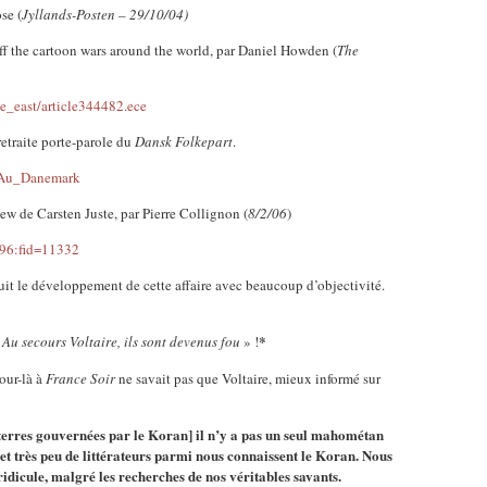
se (
Jyllands-Posten – 29/10/04)
ff the cartoon wars around the world, par Daniel Howden (
The
e_east/article344482.ece
retraite porte-parole du
Dansk Folkepart
.
e#Au_Danemark
ew de Carsten Juste, par Pierre Collignon (
8/2/06
)
096:fid=11332
uit le développement de cette affaire avec beaucoup d’objectivité.
*
«
Au secours Voltaire, ils sont devenus fou
» !
our-là à
France Soir
ne savait pas que Voltaire, mieux informé sur
[terres gouvernées par le Koran] il n’y a pas un seul mahométan
s et très peu de littérateurs parmi nous connaissent le Koran. Nous
ridicule, malgré les recherches de nos véritables savants.