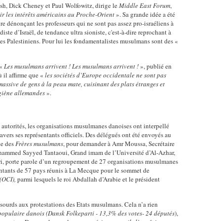
sh, Dick Cheney et Paul Wolfowitz, dirige le
Middle East Forum
,
r les intérêts américains au Proche-Orient
». Sa grande idée a été
re dénonçant les professeurs qui ne sont pas assez pro-israéliens à
iste d’Israël, de tendance ultra sioniste, c'est-à-dire reprochant à
les Palestiniens. Pour lui les fondamentalistes musulmans sont des «
 «
Les musulmans arrivent ! Les musulmans arrivent !
», publié en
ù il affirme que «
les sociétés d’Europe occidentale ne sont pas
ssive de gens à la peau mate, cuisinant des plats étranges et
giène allemandes
».
autorités, les organisations musulmanes danoises ont interpellé
ravers ses représentants officiels. Des délégués ont été envoyés au
he des
Frères musulmans
, pour demander à Amr Moussa, Secrétaire
ohammed Sayyed Tantaoui, Grand imam de l’Université d’Al-Azhar,
ri, porte parole d’un regroupement de 27 organisations musulmanes
sentants de 57 pays réunis à La Mecque pour le sommet de
(OCI),
parmi lesquels le roi Abdallah d’Arabie et le président
 sourds aux protestations des Etats musulmans. Cela n’a rien
populaire danois (Dansk Folkeparti - 13,3% des votes- 24 députés
),