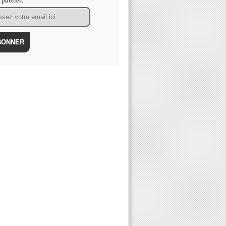
s publiés.