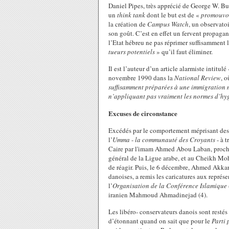
Daniel Pipes, très apprécié de George W. Bu
un
think tank
dont le but est de «
promouvoi
la création de
Campus Watch
, un observatoi
son goût. C’est en effet un fervent propagand
l’Etat hébreu ne pas réprimer suffisamment 
tueurs potentiels
» qu’il faut éliminer.
Il est l’auteur d’un article alarmiste intitulé
novembre 1990 dans la
National Review
, o
suffisamment préparées à une immigration ma
n’appliquant pas vraiment les normes d’hy
Excuses de circonstance
Excédés par le comportement méprisant des 
l’
Umma
-
la communauté des Croyants
- à t
Caire par l'imam Ahmed Abou Laban, proc
général de la Ligue arabe, et au Cheikh M
de réagir. Puis, le 6 décembre, Ahmed Akka
danoises, a remis les caricatures aux repré
l’
Organisation de la Conférence Islamique
iranien Mahmoud Ahmadinejad (4).
Les libéro- conservateurs danois sont restés
d’étonnant quand on sait que pour le
Parti 