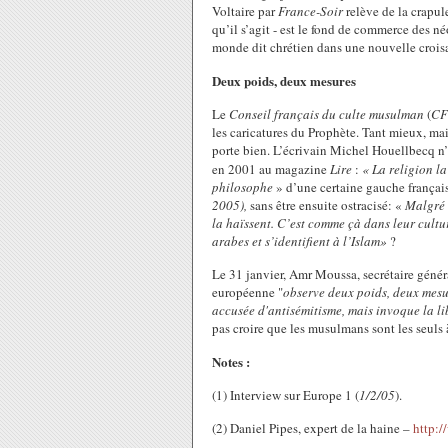
Voltaire par
France-Soir
relève de la crapul
qu’il s’agit - est le fond de commerce des né
monde dit chrétien dans une nouvelle croisa
Deux poids, deux mesures
Le
Conseil français du culte musulman
(
C
les caricatures du Prophète. Tant mieux, ma
porte bien. L’écrivain Michel Houellbecq n’a-
en 2001 au magazine
Lire
:
« La religion la
philosophe
» d’une certaine gauche française
2005),
sans être ensuite ostracisé: «
Malgré t
la haïssent. C’est comme çà dans leur cultu
arabes et s’identifient à l’Islam»
?
Le 31 janvier, Amr Moussa, secrétaire généra
européenne "
observe deux poids, deux mes
accusée d'antisémitisme, mais invoque la lib
pas croire que les musulmans sont les seuls 
Notes :
(1) Interview sur Europe 1 (
1/2/05
).
(2) Daniel Pipes, expert de la haine –
http:/