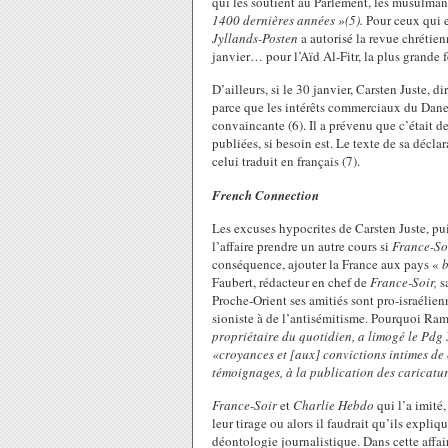
qui les soutient au Parlement, les musulma
1400 dernières années »(5).
Pour ceux qui e
Jyllands-Posten
a autorisé la revue chréti
janvier… pour l’Aïd Al-Fitr, la plus grande
D’ailleurs, si le 30 janvier, Carsten Juste, d
parce que les intérêts commerciaux du Danema
convaincante (6). Il a prévenu que c’était d
publiées, si besoin est. Le texte de sa déclar
celui traduit en français (7).
French Connection
Les excuses hypocrites de Carsten Juste, pui
l’affaire prendre un autre cours si
France-So
conséquence, ajouter la France aux pays «
Faubert, rédacteur en chef de
France-Soir,
s
Proche-Orient ses amitiés sont pro-israélienn
sioniste à de l’antisémitisme. Pourquoi Ram
propriétaire du quotidien, a limogé le Pdg
«croyances et [aux] convictions intimes de 
témoignages, à la publication des caricatu
France-Soir
et
Charlie Hebdo
qui l’a imité
leur tirage ou alors il faudrait qu’ils expliq
déontologie journalistique. Dans cette affai