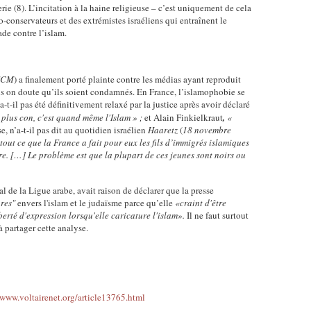
erie (8). L’incitation à la haine religieuse – c’est uniquement de cela
o-conservateurs et des extrémistes israéliens qui entraînent le
de contre l’islam.
FCM
) a finalement porté plainte contre les médias ayant reproduit
is on doute qu’ils soient condamnés. En France, l’islamophobie se
t-il pas été définitivement relaxé par la justice après avoir déclaré
 plus con, c'est quand même l'Islam » ;
et Alain Finkielkraut
,
«
, n’a-t-il pas dit au quotidien israélien
Haaretz
(
18 novembre
out ce que la France a fait pour eux les fils d’immigrés islamiques
re. […] Le problème est que la plupart de ces jeunes sont noirs ou
l de la Ligue arabe, avait raison de déclarer que la presse
ures"
envers l'islam et le judaïsme parce qu’elle
«craint d'être
erté d'expression lorsqu'elle caricature l'islam».
Il ne faut surtout
à partager cette analyse.
/www.voltairenet.org/article13765.html