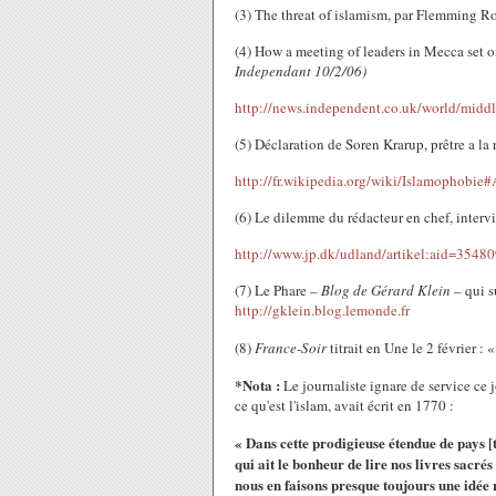
(3) The threat of islamism, par Flemming Ro
(4) How a meeting of leaders in Mecca set o
Independant 10/2/06)
http://news.independent.co.uk/world/middl
(5) Déclaration de Soren Krarup, prêtre a la 
http://fr.wikipedia.org/wiki/Islamophobi
(6) Le dilemme du rédacteur en chef, intervi
http://www.jp.dk/udland/artikel:aid=3548
(7) Le Phare –
Blog de Gérard Klein
– qui s
http://gklein.blog.lemonde.fr
(8)
France-Soir
titrait en Une le 2 février : 
*Nota :
Le journaliste ignare de service ce j
ce qu'est l'islam, avait écrit en 1770 :
« Dans cette prodigieuse étendue de pays 
qui ait le bonheur de lire nos livres sacré
nous en faisons presque toujours une idée 