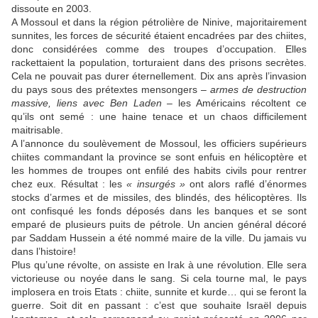
dissoute en 2003.
A Mossoul et dans la région pétrolière de Ninive, majoritairement
sunnites, les forces de sécurité étaient encadrées par des chiites,
donc considérées comme des troupes d’occupation. Elles
rackettaient la population, torturaient dans des prisons secrètes.
Cela ne pouvait pas durer éternellement. Dix ans après l’invasion
du pays sous des prétextes mensongers –
armes de destruction
massive, liens avec Ben Laden
– les Américains récoltent ce
qu’ils ont semé : une haine tenace et un chaos difficilement
maitrisable.
A l’annonce du soulèvement de Mossoul, les officiers supérieurs
chiites commandant la province se sont enfuis en hélicoptère et
les hommes de troupes ont enfilé des habits civils pour rentrer
chez eux. Résultat : les
« insurgés »
ont alors raflé d’énormes
stocks d’armes et de missiles, des blindés, des hélicoptères. Ils
ont confisqué les fonds déposés dans les banques et se sont
emparé de plusieurs puits de pétrole. Un ancien général décoré
par Saddam Hussein a été nommé maire de la ville. Du jamais vu
dans l’histoire!
Plus qu’une révolte, on assiste en Irak à une révolution. Elle sera
victorieuse ou noyée dans le sang. Si cela tourne mal, le pays
implosera en trois Etats : chiite, sunnite et kurde… qui se feront la
guerre. Soit dit en passant : c’est que souhaite Israël depuis