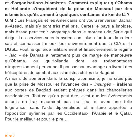
et d’organisations islamistes. Comment expliquer qu’Obama
et Hollande s’inquiètent de la prise de Mossoul par des
islamistes qu’ils arment à quelques centaines de km de là ?
G.M :
Les Français et les Américains ont voulu renverser Bachar
al-Assad, mais s’y sont très mal pris. Certes le pays a implosé,
mais Assad peut tenir longtemps dans le morceau de Syrie qu’il
dirige. Les services secrets syriens ont plus d’un tour dans leur
sac et connaissent mieux leur environnement que la CIA et la
DGSE. Poutine qui aide militairement et financièrement le régime
« laïc »
de Damas a nettement plus de marge de manœuvre
qu’Obama, ou qu’Hollande dont les rodomontades
n’impressionnent personne. Il pousse son avantage en livrant des
hélicoptères de combat aux islamistes chiites de Bagdad.
A moins de sombrer dans le conspirationnisme, je ne crois pas
que la prise de Mossoul et l’avancée des
« insurgés »
irakiens
aux portes de Bagdad étaient prévues dans les chancelleries
occidentales. Tout ce qu’on peut dire, c’est que les événements
actuels en Irak n’auraient pas eu lieu, et avec une telle
fulgurance, sans l’aide diplomatique et militaire apportée à
l’opposition syrienne par les Occidentaux, l’Arabie et le Qatar.
Pour le meilleur et pour le pire…
#Irak