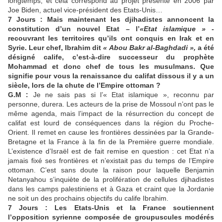
longtemps, et cela correspond au projet présenté en 2006 par
Joe Biden, actuel vice-président des Etats-Unis…
7 Jours : Mais maintenant les djihadistes annoncent la
constitution d’un nouvel Etat – l’
«Etat islamique »
-
recouvrant les territoires qu’ils ont conquis en Irak et en
Syrie. Leur chef, Ibrahim dit
« Abou Bakr al-Baghdadi »,
a été
désigné calife, c’est-à-dire successeur du prophète
Mohammad et donc chef de tous les musulmans. Que
signifie pour vous la renaissance du califat dissous il y a un
siècle, lors de la chute de l’Empire ottoman ?
G.M :
Je ne sais pas si l’« Etat islamique », reconnu par
personne, durera. Les acteurs de la prise de Mossoul n’ont pas le
même agenda, mais l’impact de la résurrection du concept de
califat est lourd de conséquences dans la région du Proche-
Orient. Il remet en cause les frontières dessinées par la Grande-
Bretagne et la France à la fin de la Première guerre mondiale.
L’existence d’Israël est de fait remise en question : cet Etat n’a
jamais fixé ses frontières et n’existait pas du temps de l’Empire
ottoman. C’est sans doute la raison pour laquelle Benjamin
Netanyahou s’inquiète de la prolifération de cellules djihadistes
dans les camps palestiniens et à Gaza et craint que la Jordanie
ne soit un des prochains objectifs du calife Ibrahim.
7 Jours : Les Etats-Unis et la France soutiennent
l’opposition syrienne composée de groupuscules modérés