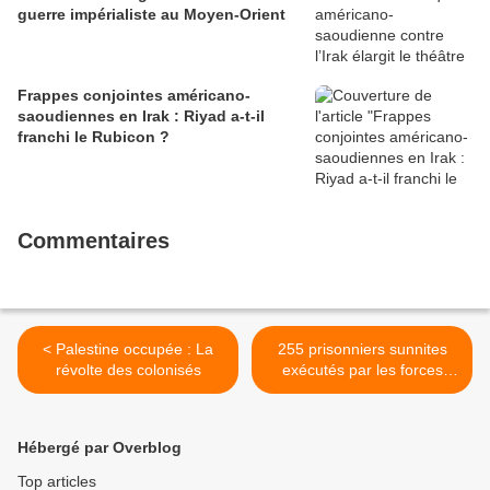
guerre impérialiste au Moyen-Orient
Frappes conjointes américano-
saoudiennes en Irak : Riyad a-t-il
franchi le Rubicon ?
Commentaires
< Palestine occupée : La
255 prisonniers sunnites
révolte des colonisés
exécutés par les forces
gouvernementales et les
milices chiites >
Hébergé par Overblog
Top articles