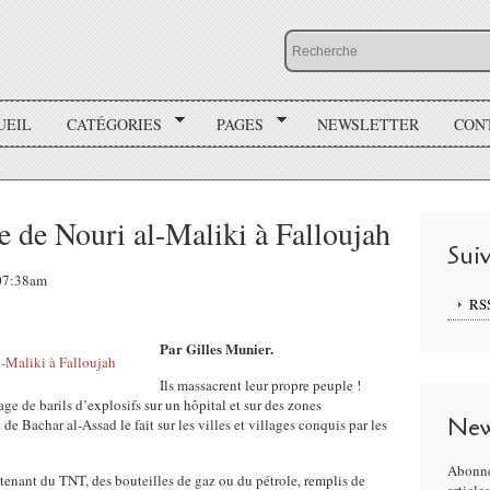
UEIL
CATÉGORIES
PAGES
NEWSLETTER
CON
e de Nouri al-Maliki à Falloujah
Sui
 07:38am
RS
Par Gilles Munier.
Ils massacrent leur propre peuple !
ge de barils d’explosifs sur un hôpital et sur des zones
New
e Bachar al-Assad le fait sur les villes et villages conquis par les
Abonne
ntenant du TNT, des bouteilles de gaz ou du pétrole, remplis de