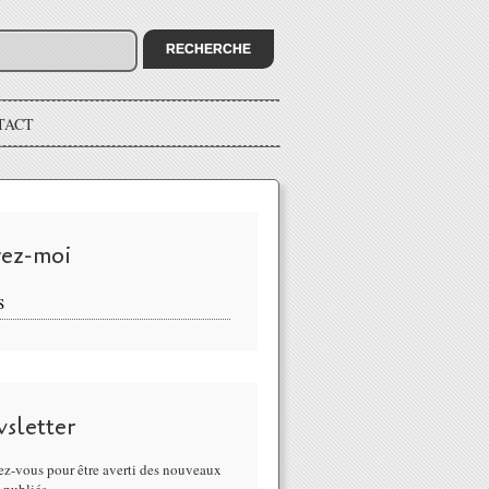
TACT
vez-moi
S
sletter
z-vous pour être averti des nouveaux