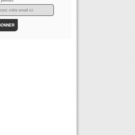
s publiés.