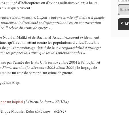
article
jetés au jugé d’hélicoptères ou d'avions militaires volant à haute
Email
s civils qui y vivent.
vatoire des armements
, à Lyon
« aucune armée officielle n’a jamais
totalement indiscriminé et disproportionné est en contravention
re. Il relève du crime de guerre»
.
 de Nouri al-Maliki et de Bachar al-Assad n’excusent évidemment
rimes qu’ils commettent contre les populations civiles. Toutefois
x de gouvernements qui font fi de leur
« responsabilité à protéger
ecter ses propres lois ainsi que les lois internationales »
.
anc par l’armée des Etats-Unis en novembre 2004 à Falloujah, et
« Plomb durci » (fin décembre 2008-début 2009),
le largage de
ni moins un acte de barbarie, un crime de guerre.
gué sur Alep.
frappe un hôpital
(L’Orient-Le Jour – 27/5/14)
gélique Mounier-Kuhn
(Le Temps – 6/2/14)