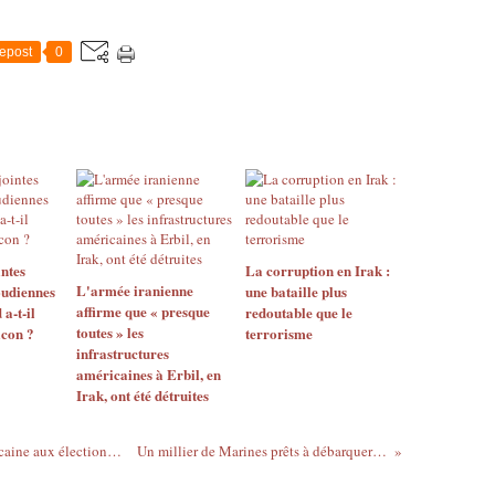
epost
0
ntes
La corruption en Irak :
L'armée iranienne
udiennes
une bataille plus
affirme que « presque
 a-t-il
redoutable que le
toutes » les
icon ?
terrorisme
infrastructures
américaines à Erbil, en
Irak, ont été détruites
Le bide de la Fédération sioniste sud-africaine aux élections législatives
Un millier de Marines prêts à débarquer en Libye