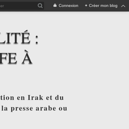
Connexion
+
Créer mon blog
ITÉ :
FE À
tion en Irak et du
 la presse arabe ou