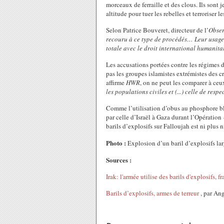
morceaux de ferraille et des clous. Ils sont 
altitude pour tuer les rebelles et terroriser le
Selon Patrice Bouveret, directeur de l’
Obser
recouru à ce type de procédés… Leur usage 
totale avec le droit international humanitai
Les accusations portées contre les régimes
pas les groupes islamistes extrémistes des c
affirme
HWR
, on ne peut les comparer à ceu
les populations civiles et (...) celle de resp
Comme l’utilisation d’obus au phosphore bl
par celle d’Israël à Gaza durant l’Opération
barils d’explosifs sur Falloujah est ni plus 
Photo :
Explosion d’un baril d’explosifs lar
Sources :
Irak: l'armée utilise des barils d'explosifs, 
Barils d’explosifs, armes de terreur
, par An