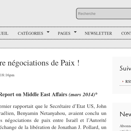
UEIL
CATÉGORIES
PAGES
NEWSLETTER
CON
re négociations de Paix !
Sui
, 18:16pm
RS
Report on Middle East Affairs
*
(mars 2014)
ernier rapportait que le Secrétaire d’Etat US, John
sraélien, Benyamin Netanyahou, avaient conclu un
New
 négociations de paix entre Israël et l’Autorité
Abonne
échange de la libération de Jonathan J. Pollard, un