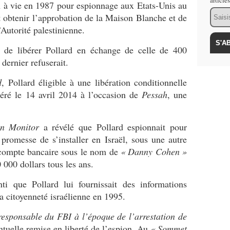
article
 à vie en 1987 pour espionnage aux Etats-Unis au
Email
it obtenir l’approbation de la Maison Blanche et de
utorité palestinienne.
n de libérer Pollard en échange de celle de 400
 dernier refuserait.
d
, Pollard éligible à une libération conditionnelle
ibéré le 14 avril 2014 à l’occasion de
Pessah
, une
an Monitor
a révélé que Pollard espionnait pour
 promesse de s’installer en Israël, sous une autre
 compte bancaire sous le nom de
« Danny Cohen »
0 000 dollars tous les ans.
ti que Pollard lui fournissait des informations
la citoyenneté israélienne en 1995.
responsable du FBI à l’époque de l’arrestation de
entuelle remise en liberté de l’espion. Au
« Sommet