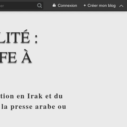
Connexion
+
Créer mon blog
ITÉ :
FE À
tion en Irak et du
 la presse arabe ou