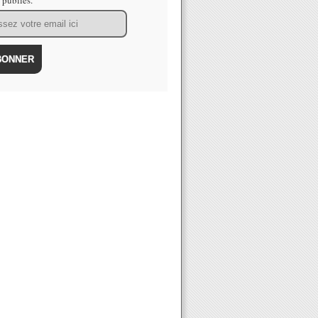
s publiés.