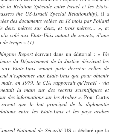
e la Relation Spéciale entre Israël et les Etats-
ssess the US-Israeli Special Relationship)
, il a
nées des documents volées en 18 mois par Pollard
de deux mètres sur deux, et trois mètres… »,
et
n
n’a volé aux Etats-Unis autant de secrets, d’une
eu de temps
»
(1).
hington Report
écrivait dans un éditorial :
« Un
rieure du Département de la Justice décrivait les
l aux Etats-Unis venant juste derrière celles de
tend n’espionner aux Etats-Unis que pour obtenir
 mais, en 1979, la CIA rapportait qu’Israël - via
ettait la main sur des secrets scientifiques et
 sur des informations sur les Arabes ».
Pour Curtis
 savent que le but principal de la diplomatie
elations entre les Etats-Unis et les pays arabes
Conseil National de Sécurité
US a déclaré que la