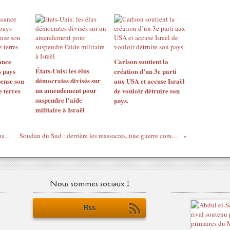
ance
Carlson soutient la
États-Unis: les élus
s pays
création d’un 3e parti
démocrates divisés sur
ense son
aux USA et accuse Israël
un amendement pour
e terres
de vouloir détruire son
suspendre l'aide
pays.
militaire à Israël
Pour Harith al-Dari, Al-Qaïda ne fait pas partie de la résistance irakienne
Soudan du Sud : derrière les massacres, une guerre complexe entre clients des Occidentaux
Nous sommes sociaux !
Rss