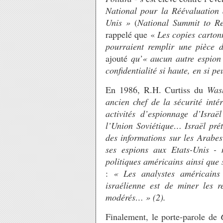
National pour la Réévaluation d
Unis »
(
National Summit to Rea
rappelé que «
Les copies carton
pourraient remplir une pièce 
ajouté
qu’« aucun autre espio
confidentialité si haute, en si p
En 1986, R.H. Curtiss du
Was
ancien chef de la sécurité inté
activités d’espionnage d’Israë
l’Union Soviétique… Israël pré
des informations sur les Arabes
ses espions aux Etats-Unis - m
politiques américains ainsi que
:
« Les analystes américains
israélienne est de miner les r
modérés… » (2).
Finalement, le porte-parole de