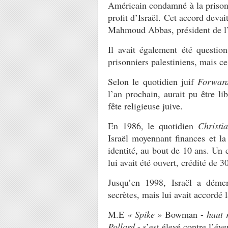
Américain condamné à la prison
profit d’Israël. Cet accord deva
Mahmoud Abbas, président de l’A
Il avait également été questio
prisonniers palestiniens, mais ce
Selon le quotidien juif
Forwar
l’an prochain, aurait pu être l
fête religieuse juive.
En 1986, le quotidien
Christi
Israël moyennant finances et la
identité, au bout de 10 ans. Un
lui avait été ouvert, crédité de 3
Jusqu’en 1998, Israël a démen
secrètes, mais lui avait accordé 
M.E
« Spike »
Bowman -
haut 
Pollard
- s’est élevé contre l’év