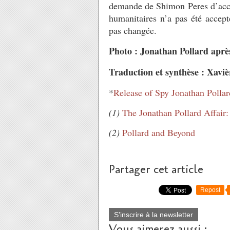
demande de Shimon Peres d’accor
humanitaires n’a pas été accept
pas changée.
Photo : Jonathan Pollard après
Traduction et synthèse : Xavi
*
Release of Spy Jonathan Polla
(1)
The Jonathan Pollard Affair
(2)
Pollard and Beyond
Partager cet article
Repost
S'inscrire à la newsletter
Vous aimerez aussi :