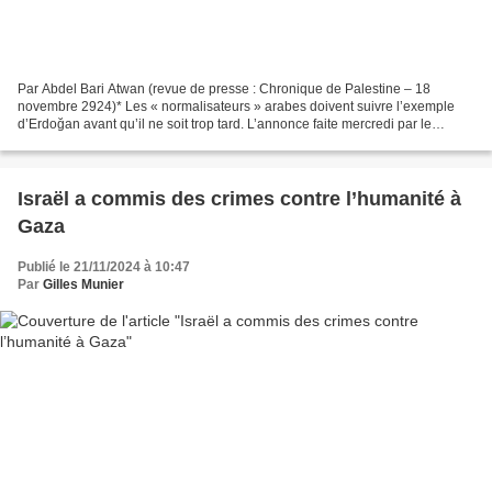
Par Abdel Bari Atwan (revue de presse : Chronique de Palestine – 18
novembre 2924)* Les « normalisateurs » arabes doivent suivre l’exemple
d’Erdoğan avant qu’il ne soit trop tard. L’annonce faite mercredi par le
président turc Recep Tayyip Erdoğan, selon...
Israël a commis des crimes contre l’humanité à
Gaza
Publié le 21/11/2024 à 10:47
Par
Gilles Munier