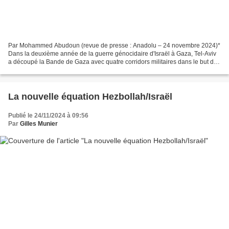
Par Mohammed Abudoun (revue de presse : Anadolu – 24 novembre 2024)*
Dans la deuxième année de la guerre génocidaire d'Israël à Gaza, Tel-Aviv
a découpé la Bande de Gaza avec quatre corridors militaires dans le but de
la fragmenter et de consolider son...
La nouvelle équation Hezbollah/Israël
Publié le 24/11/2024 à 09:56
Par
Gilles Munier