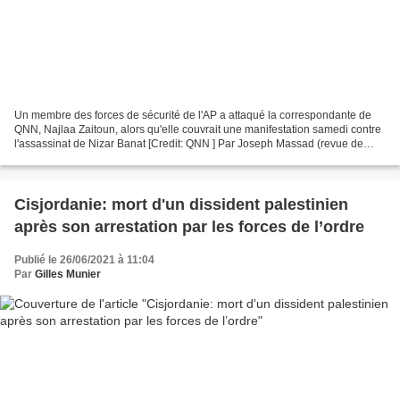
Un membre des forces de sécurité de l'AP a attaqué la correspondante de
QNN, Najlaa Zaitoun, alors qu'elle couvrait une manifestation samedi contre
l'assassinat de Nizar Banat [Credit: QNN ] Par Joseph Massad (revue de
presse : ISM – 29/6/21)* 28 June...
Cisjordanie: mort d'un dissident palestinien
après son arrestation par les forces de l’ordre
Publié le 26/06/2021 à 11:04
Par
Gilles Munier