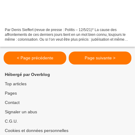
Par Denis Sieffert (revue de presse : Politis – 12/5/21)* La cause des
affrontements de ces derniers jours tient en un mot bien connu, toujours le
même : colonisation. Ou si l’on veut être plus précis : judéïsation et même
purification ethnique. Car c’est...
< Page précédente
Page suivante >
Hébergé par Overblog
Top articles
Pages
Contact
Signaler un abus
C.G.U.
Cookies et données personnelles