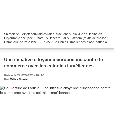
Shireen Abu Akleh couvrait les raids israéliens sur la ville de Jénine en
Cisjordanie occupée - Photo : Al Jazeera Par Al-Jazeera (revue de presse :
Chronique de Palestine – 11/5/22)* Les forces israéliennes d’occupation ont
abattu Shireen Abu Akleh d’un...
Une initiative citoyenne européenne contre le
commerce avec les colonies israéliennes
Publié le 22/02/2022 à 09:14
Par
Gilles Munier