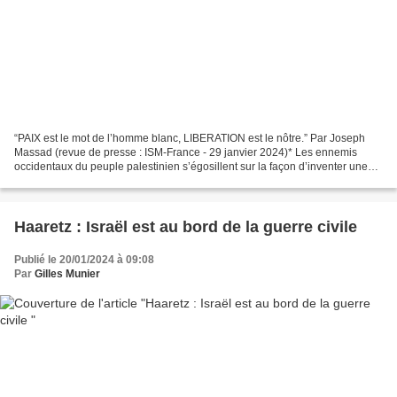
“PAIX est le mot de l’homme blanc, LIBERATION est le nôtre.” Par Joseph
Massad (revue de presse : ISM-France - 29 janvier 2024)* Les ennemis
occidentaux du peuple palestinien s’égosillent sur la façon d’inventer une
nouvelle direction palestinienne. Ils...
Haaretz : Israël est au bord de la guerre civile
Publié le 20/01/2024 à 09:08
Par
Gilles Munier