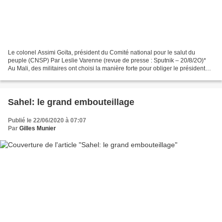
Le colonel Assimi Goïta, président du Comité national pour le salut du
peuple (CNSP) Par Leslie Varenne (revue de presse : Sputnik – 20/8/2O)*
Au Mali, des militaires ont choisi la manière forte pour obliger le président
IBK à démissionner. Ce putsch...
Sahel: le grand embouteillage
Publié le 22/06/2020 à 07:07
Par
Gilles Munier