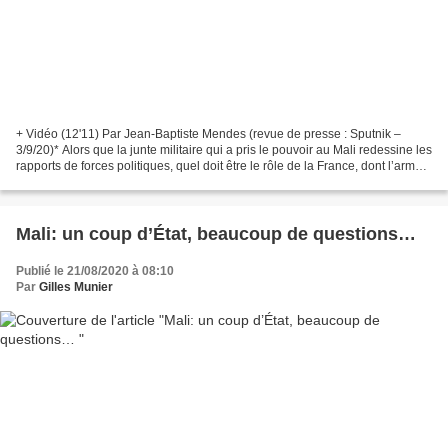
+ Vidéo (12'11) Par Jean-Baptiste Mendes (revue de presse : Sputnik –
3/9/20)* Alors que la junte militaire qui a pris le pouvoir au Mali redessine les
rapports de forces politiques, quel doit être le rôle de la France, dont l’armée
est présente dans...
Mali: un coup d’État, beaucoup de questions…
Publié le 21/08/2020 à 08:10
Par
Gilles Munier