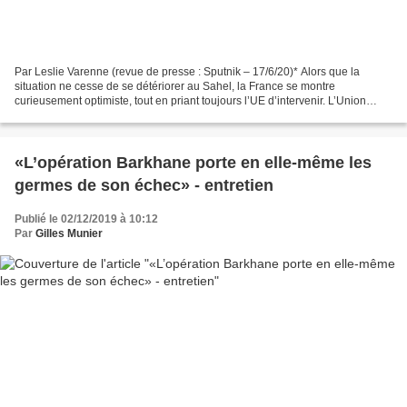
Par Leslie Varenne (revue de presse : Sputnik – 17/6/20)* Alors que la
situation ne cesse de se détériorer au Sahel, la France se montre
curieusement optimiste, tout en priant toujours l’UE d’intervenir. L’Union
africaine prévoit de déployer 3.000 hommes,...
«L’opération Barkhane porte en elle-même les
germes de son échec» - entretien
Publié le 02/12/2019 à 10:12
Par
Gilles Munier