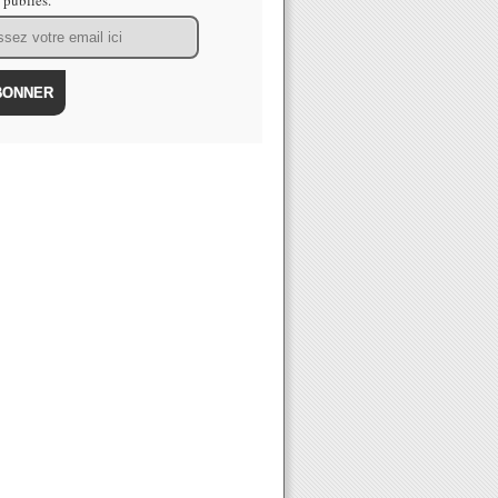
s publiés.