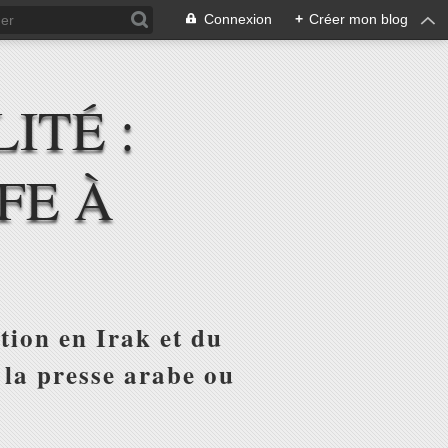
Connexion
+
Créer mon blog
ITÉ :
FE À
tion en Irak et du
 la presse arabe ou