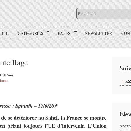
UEIL
CATÉGORIES
PAGES
NEWSLETTER
CON
uteillage
Sui
 07:07am
khane
RS
resse : Sputnik – 17/6/20)*
New
e de se détériorer au Sahel, la France se montre
en priant toujours l’UE d’intervenir. L’Union
Abonne