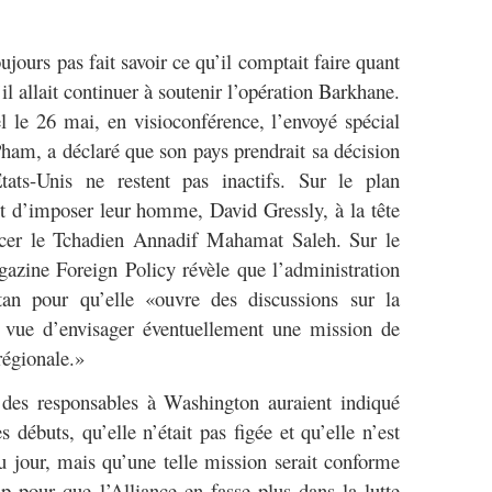
ujours pas fait savoir ce qu’il comptait faire quant
’il allait continuer à soutenir l’opération Barkhane.
 le 26 mai, en visioconférence, l’envoyé spécial
Pham, a déclaré que son pays prendrait sa décision
États-Unis ne restent pas inactifs. Sur le plan
t d’imposer leur homme, David Gressly, à la tête
r le Tchadien Annadif Mahamat Saleh. Sur le
zine Foreign Policy révèle que l’administration
tan pour qu’elle «ouvre des discussions sur la
n vue d’envisager éventuellement une mission de
 régionale.»
 des responsables à Washington auraient indiqué
s débuts, qu’elle n’était pas figée et qu’elle n’est
u jour, mais qu’une telle mission serait conforme
pour que l’Alliance en fasse plus dans la lutte