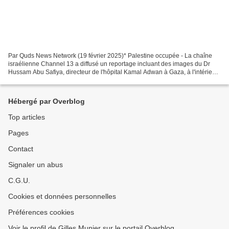
Par Quds News Network (19 février 2025)* Palestine occupée - La chaîne
israélienne Channel 13 a diffusé un reportage incluant des images du Dr
Hussam Abu Safiya, directeur de l'hôpital Kamal Adwan à Gaza, à l'intérieur
d'un centre de détention israélien....
Hébergé par Overblog
Top articles
Pages
Contact
Signaler un abus
C.G.U.
Cookies et données personnelles
Préférences cookies
Voir le profil de Gilles Munier sur le portail Overblog