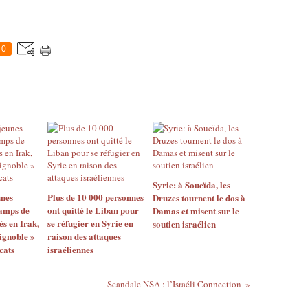
0
Syrie: à Soueïda, les
unes
Plus de 10 000 personnes
Druzes tournent le dos à
camps de
ont quitté le Liban pour
Damas et misent sur le
és en Irak,
se réfugier en Syrie en
soutien israélien
 ignoble »
raison des attaques
cats
israéliennes
Scandale NSA : l’Israéli Connection