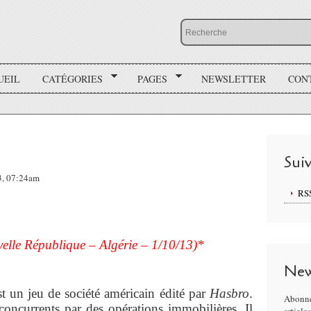
UEIL
CATÉGORIES
PAGES
NEWSLETTER
CON
Sui
13, 07:24am
RS
elle République – Algérie – 1/10/13)*
New
t un jeu de société américain édité par
Hasbro
.
Abonne
concurrents par des opérations immobilières. Il