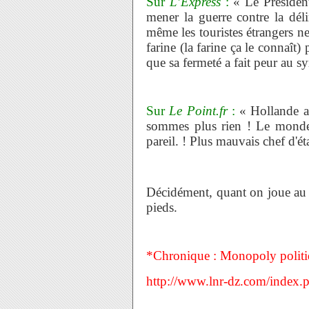
Sur
L’Express
:
« Le Président
mener la guerre contre la dél
même les touristes étrangers ne 
farine (la farine ça le connaît)
que sa fermeté a fait peur au sy
Sur
Le Point.fr
:
« Hollande a 
sommes plus rien ! Le monde 
pareil. ! Plus mauvais chef d'é
Décidément, quant on joue au 
pieds.
*Chronique : Monopoly polit
http://www.lnr-dz.com/index