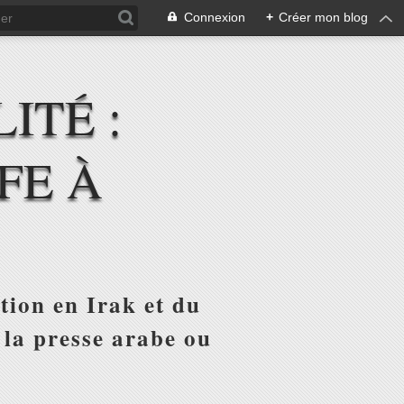
Connexion
+
Créer mon blog
ITÉ :
FE À
tion en Irak et du
 la presse arabe ou