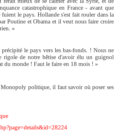
 ferait mieux de se calmer avec la Syrie, et de
inquance catastrophique en France - avant que
fuient le pays. Hollande s'est fait rouler dans la
 par Poutine et Obama et il veut nous faire croire
rien. »
précipité le pays vers les bas-fonds. ! Nous ne
rigole de notre bêtise d'avoir élu un guignol
tat du monde ! Faut le faire en 18 mois ! »
Monopoly politique, il faut savoir où poser ses
ique
.php?page=details&id=28224