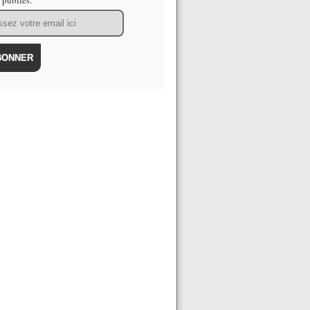
s publiés.