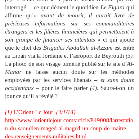
interrogé… ce que dément le quotidien
Le Figaro
q
ui
affirme qu’
«
avant de mourir, il aurait livré de
précieuses informations sur ses commanditaires
étrangers et les filières financières qui permettaient à
son groupe de financer ses attentats »
et qui ajoute
que le chef des
Brigades Abdallah al-Azzam
est entré
au Liban via la Jordanie et l’aéroport de Beyrouth
(3).
La photo de son visage tuméfié publié sur le site d’
Al-
Manar
ne laisse aucun doute sur les méthodes
employées par les services libanais –
et sans doute
occidentaux
– pour le faire parler
(4).
Saura-t-on un
jour ce qu’il a révélé ?
(1)
L’Orient-Le Jour
(3/1/14)
http://www.lorientlejour.com/article/849008/larrestatio
n-du-saoudien-maged-al-maged-un-coup-de-maitre-
des-renseignements-militaires.html