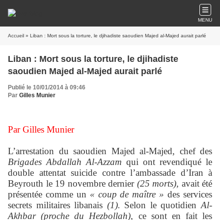
MENU
Accueil
» Liban : Mort sous la torture, le djihadiste saoudien Majed al-Majed aurait parlé
Liban : Mort sous la torture, le djihadiste
saoudien Majed al-Majed aurait parlé
Publié le 10/01/2014 à 09:46
Par
Gilles Munier
Par Gilles Munier
L’arrestation du saoudien Majed al-Majed, chef des
Brigades Abdallah Al-Azzam
qui ont revendiqué le
double attentat suicide contre l’ambassade d’Iran à
Beyrouth le 19 novembre dernier
(25 morts),
avait été
présentée comme un
« coup de maître »
des services
secrets militaires libanais
(1).
Selon le quotidien
Al-
Akhbar (proche du Hezbollah),
ce sont en fait les