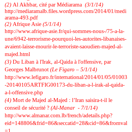
(2)
Al Akhbar, cité par Médiarama
(3/1/14)
http://mediaramalb.files.wordpress.com/2014/01/medi
arama-493.pdf
(2)
Afrique Asie
(5/1/14)
http://www.afrique-asie.fr/qui-sommes-nous-/75-a-la-
une/6942-terrorisme-pourquoi-les-autorites-libanaises-
avaient-laisse-mourir-le-terroriste-saoudien-majed-al-
majed.html
(3)
Du Liban à l'Irak, al-Qaida à l'offensive, p
ar
Georges Malbrunot
(Le Figaro – 5/1/14)
http://www.lefigaro.fr/international/2014/01/05/01003
-20140105ARTFIG00173-du-liban-a-l-irak-al-qaida-
a-l-offensive.php
(4)
Mort de Majed al-Majed : l’Iran saisira-t-il le
conseil de sécurité ?
(Al-Manar - 7/1/14)
http://www.almanar.com.lb/french/adetails.php?
eid=148806&frid=86&seccatid=28&cid=86&fromval
=1