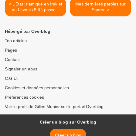
< L’Etat Islamique en Irak et
Mes dernières paroles sur
au Levant (EIIL) passe à
Sharon >
l’attaque médiatique et
promet d’anéantir ses
frères de fusil
Hébergé par Overblog
Top articles
Pages
Contact
Signaler un abus
C.G.U.
Cookies et données personnelles
Préférences cookies
Voir le profil de Gilles Munier sur le portail Overblog
Créer un blog sur Overblog
Créer un blog