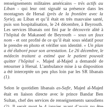
renseignements militaires américains –
très actifs au
Liban
- qui leur ont signalé sa présence dans les
montagnes de Hersal
(près de la frontière avec la
Syrie),
au Liban et qu’il était en très mauvaise santé,
puis son hospitalisation, le 24 décembre, à Beyrouth
.
Les services libanais ont fini par le découvrir alité à
l’hôpital de Makassed de Beyrouth –
sous un faux
nom
- et ont profité de ce qu’il était sous sédatif pour
le prendre en photo et vérifier son identité.
« Un plan
a été élaboré pour son arrestation. Le 26 décembre, le
médecin traitant a estimé que le patient pouvait
quitter l’hôpital ».
Majed al-Majed a demandé de
retourner à Hersal. L’ambulance mise à sa disposition
a été interceptée un peu plus loin par les SR libanais
(1)
.
Selon le quotidien libanais
as-Safir
, Majed al-Majed
était en liaison directe avec le prince Bandar Ben
Sultan, chef des services de renseignements saoudiens
(2).
Il serait mort le 4 janvier avant d’avoir pu être