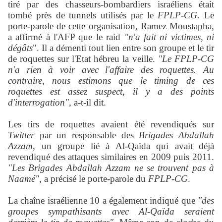
tiré par des chasseurs-bombardiers israéliens était
tombé près de tunnels utilisés par le
FPLP-CG
. Le
porte-parole de cette organisation, Ramez Moustapha,
a affirmé à l'AFP que le raid
"n'a fait ni victimes, ni
dégâts
". Il a démenti tout lien entre son groupe et le tir
de roquettes sur l'Etat hébreu la veille.
"Le FPLP-CG
n'a rien à voir avec l'affaire des roquettes. Au
contraire, nous estimons que le timing de ces
roquettes est assez suspect, il y a des points
d'interrogation"
, a-t-il dit.
Les tirs de roquettes avaient été revendiqués sur
Twitter
par un responsable des
Brigades Abdallah
Azzam
, un groupe lié à Al-Qaïda qui avait déjà
revendiqué des attaques similaires en 2009 puis 2011.
"Les Brigades Abdallah Azzam ne se trouvent pas à
Naamé"
, a précisé le porte-parole du
FPLP-CG
.
La chaîne israélienne 10 a également indiqué que
"des
groupes sympathisants avec Al-Qaïda seraient