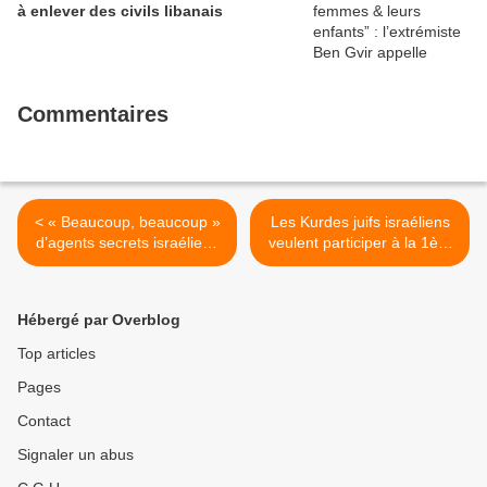
à enlever des civils libanais
Commentaires
< « Beaucoup, beaucoup »
Les Kurdes juifs israéliens
d’agents secrets israéliens
veulent participer à la 1ère
en Syrie
conférence nationale kurde
>
Hébergé par Overblog
Top articles
Pages
Contact
Signaler un abus