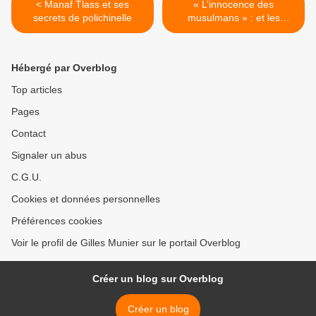
< Manaf Tlass et ses
« L’innocence des
secrets de polichinelle
musulmans » : et les
sionistes dans tout ça ? >
Hébergé par Overblog
Top articles
Pages
Contact
Signaler un abus
C.G.U.
Cookies et données personnelles
Préférences cookies
Voir le profil de Gilles Munier sur le portail Overblog
Créer un blog sur Overblog
Créer un blog