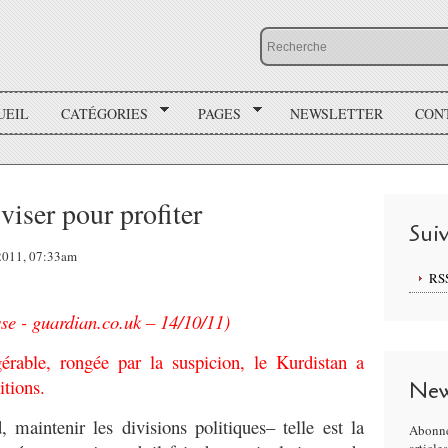
UEIL
CATÉGORIES
PAGES
NEWSLETTER
CON
viser pour profiter
Sui
 2011, 07:33am
RS
sse -
guardian.co.uk
– 14/10/11)
gérable, rongée par la suspicion, le Kurdistan a
itions.
New
aintenir les divisions politiques– telle est la
Abonne