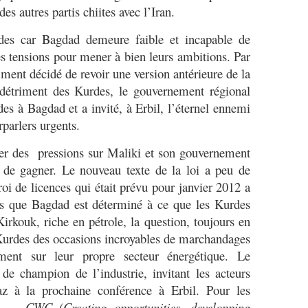
 des autres partis chiites avec l’Iran.
 car Bagdad demeure faible et incapable de
les tensions pour mener à bien leurs ambitions. Par
nt décidé de revoir une version antérieure de la
u détriment des Kurdes, le gouvernement régional
des à Bagdad et a invité, à Erbil, l’éternel ennemi
parlers urgents.
er des pressions sur Maliki et son gouvernement
t de gagner. Le nouveau texte de la loi a peu de
roi de licences qui était prévu pour janvier 2012 a
ors que Bagdad est déterminé à ce que les Kurdes
Kirkouk, riche en pétrole, la question, toujours en
Kurdes des occasions incroyables de marchandages
mment sur leur propre secteur énergétique. Le
de champion de l’industrie, invitant les acteurs
z à la prochaine conférence à Erbil. Pour les
ent -
CWC (Creating opportunities, developping