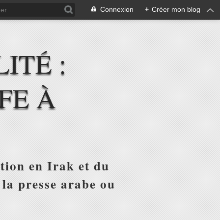
Connexion
+
Créer mon blog
ITÉ :
FE À
tion en Irak et du
 la presse arabe ou