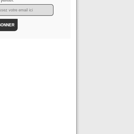
s publiés.