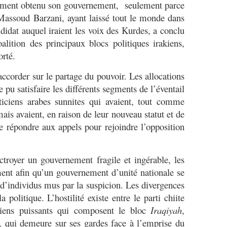
alement obtenu son gouvernement, seulement parce
Massoud Barzani, ayant laissé tout le monde dans
ndidat auquel iraient les voix des Kurdes, a conclu
lition des principaux blocs politiques irakiens,
orté.
corder sur le partage du pouvoir. Les allocations
e pu satisfaire les différents segments de l’éventail
iticiens arabes sunnites qui avaient, tout comme
mais avaient, en raison de leur nouveau statut et de
de répondre aux appels pour rejoindre l’opposition
troyer un gouvernement fragile et ingérable, les
ment afin qu’un gouvernement d’unité nationale se
 d’individus mus par la suspicion. Les divergences
a politique. L’hostilité existe entre le parti chiite
ciens puissants qui composent le bloc
Iraqiyah
,
, qui demeure sur ses gardes face à l’emprise du