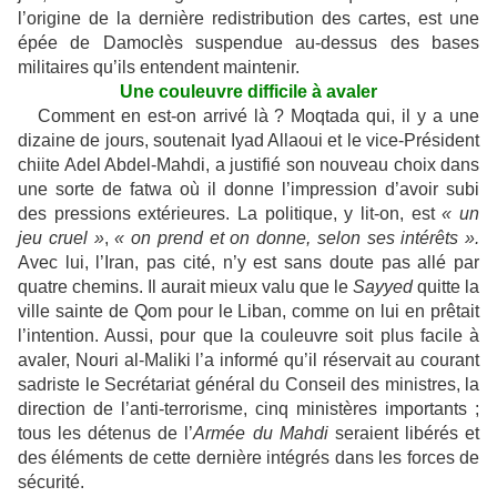
l’origine de la dernière redistribution des cartes, est une
épée de Damoclès suspendue au-dessus des bases
militaires qu’ils entendent maintenir.
Une couleuvre difficile à avaler
Comment en est-on arrivé là ? Moqtada qui, il y a une
dizaine de jours, soutenait Iyad Allaoui et le vice-Président
chiite Adel Abdel-Mahdi, a justifié son nouveau choix dans
une sorte de fatwa où il donne l’impression d’avoir subi
des pressions extérieures. La politique, y lit-on, est
« un
jeu cruel »
,
« on prend et on donne, selon ses intérêts ».
Avec lui, l’Iran, pas cité, n’y est sans doute pas allé par
quatre chemins. Il aurait mieux valu que le
Sayyed
quitte la
ville sainte de Qom pour le Liban, comme on lui en prêtait
l’intention. Aussi, pour que la couleuvre soit plus facile à
avaler, Nouri al-Maliki l’a informé qu’il réservait au courant
sadriste le Secrétariat général du Conseil des ministres, la
direction de l’anti-terrorisme, cinq ministères importants ;
tous les détenus de l’
Armée du Mahdi
seraient libérés et
des éléments de cette dernière intégrés dans les forces de
sécurité.