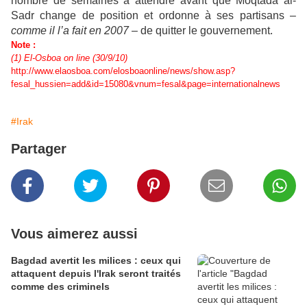
nombre de semaines à attendre avant que Moqtada al-
Sadr change de position et ordonne à ses partisans –
comme il l’a fait en 2007
– de quitter le gouvernement.
Note :
(1) El-Osboa on line (30/9/10)
http://www.elaosboa.com/elosboaonline/news/show.asp?
fesal_hussien=add&id=15080&vnum=fesal&page=internationalnews
#Irak
Partager
Vous aimerez aussi
Bagdad avertit les milices : ceux qui
attaquent depuis l'Irak seront traités
comme des criminels