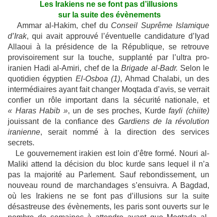
Les Irakiens ne se font pas d’illusions
sur la suite des évènements
Ammar al-Hakim, chef du
Conseil Suprême Islamique
d’Irak
, qui avait approuvé l’éventuelle candidature d’Iyad
Allaoui à la présidence de la République, se retrouve
provisoirement sur la touche, supplanté par l’ultra pro-
iranien Hadi al-Amiri, chef de la
Brigade al-Badr.
Selon le
quotidien égyptien
El-Osboa (1)
, Ahmad Chalabi, un des
intermédiaires ayant fait changer Moqtada d’avis, se verrait
confier un rôle important dans la sécurité nationale, et
« Haras Habib »
, un de ses proches, Kurde
fayli
(chiite)
jouissant de la confiance des
Gardiens de la révolution
iranienne
, serait nommé à la direction des services
secrets.
Le gouvernement irakien est loin d’être formé. Nouri al-
Maliki attend la décision du bloc kurde sans lequel il n’a
pas la majorité au Parlement. Sauf rebondissement, un
nouveau round de marchandages s’ensuivra. A Bagdad,
où les Irakiens ne se font pas d’illusions sur la suite
désastreuse des évènements, les paris sont ouverts sur le