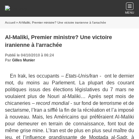
MENU
Accueil
» Al-Maliki, Premier ministre? Une victoire iranienne à l'arrachée
Al-Maliki, Premier ministre? Une victoire
iranienne à l'arrachée
Publié le 04/10/2010 à 06:24
Par
Gilles Munier
En Irak, les occupants –
Etats-Unis/Iran
- ont le dernier
mot, du moins au Parlement. La plupart des courant
politiques issus des élections législatives du 7 mars ne
voulaient plus de Nouri al-Maliki… Après sept mois de
chicaneries –
record mondial
- sur fond de terrorisme et de
sectarisme, l’Iran a sifflé la fin de la récréation et l’a imposé
à nouveau. Mais, les Américains qui préféraient Al-Maliki
pour demeurer en terrain de connaissance, font tout de
même grise mine. L’Iran est de plus en plus seul maître du
jeu, et l’influence grandissante de Moqtada al-Sadr, à