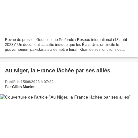
Revue de presse : Géopolitique Profonde / Réseau international (13 août
2023)* Un document classifié indique que les États-Unis ont incité le
gouvernement pakistanais à démettre Imran Khan de ses fonctions de
Premier ministre. Il y a plus d’un an, Imran...
Au Niger, la France lâchée par ses alliés
Publié le 15/08/2023 à 07:22
Par
Gilles Munier