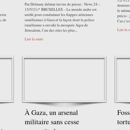
12/5/21
Par Delmary delmar (revue de presse : News 24 –
derniers
15/5/21)* BRUXELLES – Le monde arabe est
le même 
texte
unifié pour condamner les frappes aériennes
précis :
s, de
israéliennes à Gaza et la façon dont la police
Car c’est
israélienne a envahi la mosquée Aqsa de
Lire la 
Jérusalem, l’un des sites les plus...
Lire la suite
À Gaza, un arsenal
Fos
militaire sans cesse
tort