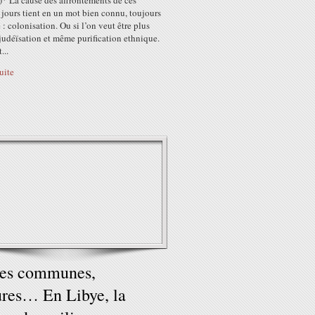
)* La cause des affrontements de ces
 jours tient en un mot bien connu, toujours
: colonisation. Ou si l’on veut être plus
 judéïsation et même purification ethnique.
...
suite
ses communes,
ures… En Libye, la