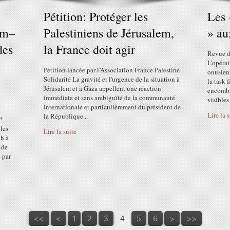
Pétition: Protéger les
Les 
em–
Palestiniens de Jérusalem,
» au
des
la France doit agir
Revue de
L’opérat
Pétition lancée par l’Association France Palestine
onusien
Solidarité La gravité et l'urgence de la situation à
la task 
Jérusalem et à Gaza appellent une réaction
encombr
immédiate et sans ambiguïté de la communauté
visibles 
internationale et particulièrement du président de
Lire la 
la République...
*
lles
Lire la suite
ah à
 de
é par
<<
<
1
2
3
4
5
6
>
>>