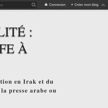
Connexion
+
Créer mon blog
ITÉ :
FE À
tion en Irak et du
 la presse arabe ou