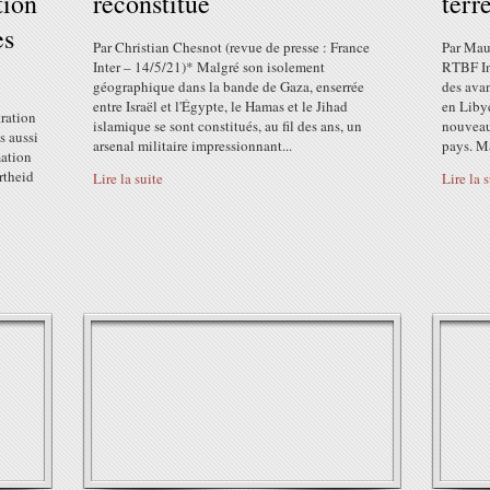
tion
reconstitué
terr
es
Par Christian Chesnot (revue de presse : France
Par Maur
Inter – 14/5/21)* Malgré son isolement
RTBF In
géographique dans la bande de Gaza, enserrée
des avan
entre Israël et l'Égypte, le Hamas et le Jihad
en Liby
tration
islamique se sont constitués, au fil des ans, un
nouveau
s aussi
arsenal militaire impressionnant...
pays. Ma
mation
rtheid
Lire la suite
Lire la 