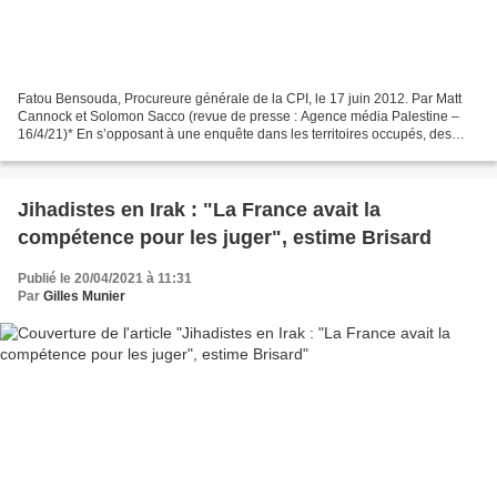
Fatou Bensouda, Procureure générale de la CPI, le 17 juin 2012. Par Matt
Cannock et Solomon Sacco (revue de presse : Agence média Palestine –
16/4/21)* En s’opposant à une enquête dans les territoires occupés, des
États puissants contredisent leurs propres...
Jihadistes en Irak : "La France avait la
compétence pour les juger", estime Brisard
Publié le 20/04/2021 à 11:31
Par
Gilles Munier