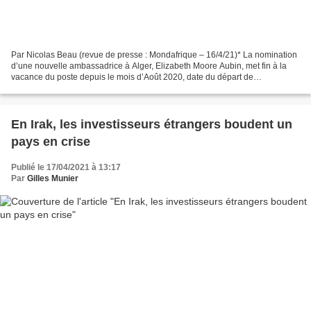
Par Nicolas Beau (revue de presse : Mondafrique – 16/4/21)* La nomination
d’une nouvelle ambassadrice à Alger, Elizabeth Moore Aubin, met fin à la
vacance du poste depuis le mois d’Août 2020, date du départ de
l’ambassadeur John Desrocher. Le dernier...
En Irak, les investisseurs étrangers boudent un
pays en crise
Publié le 17/04/2021 à 13:17
Par
Gilles Munier