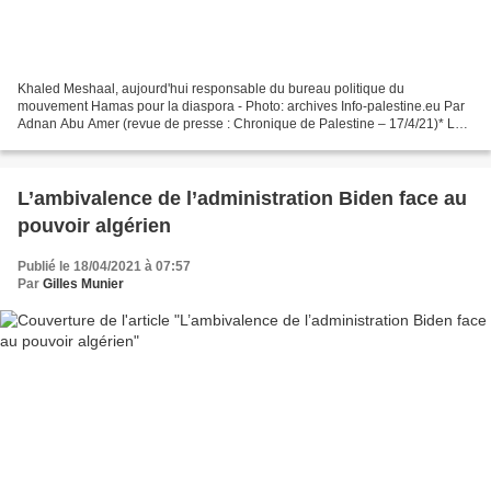
Khaled Meshaal, aujourd'hui responsable du bureau politique du
mouvement Hamas pour la diaspora - Photo: archives Info-palestine.eu Par
Adnan Abu Amer (revue de presse : Chronique de Palestine – 17/4/21)* Le
mouvement Hamas [résistance islamique]a annoncé...
L’ambivalence de l’administration Biden face au
pouvoir algérien
Publié le 18/04/2021 à 07:57
Par
Gilles Munier