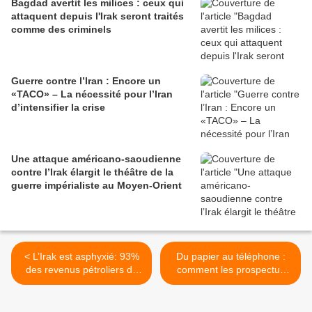
Bagdad avertit les milices : ceux qui
attaquent depuis l'Irak seront traités
comme des criminels
Guerre contre l’Iran : Encore un
«TACO» – La nécessité pour l’Iran
d’intensifier la crise
Une attaque américano-saoudienne
contre l’Irak élargit le théâtre de la
guerre impérialiste au Moyen-Orient
< L’Irak est asphyxié: 93%
Du papier au téléphone :
des revenus pétroliers de
comment les prospectus
Bagdad servent à payer ses
numériques transforment la
fonctionnaires, le pays
guerre psychologique à
essaie d'exporter son brut
Beyrouth >