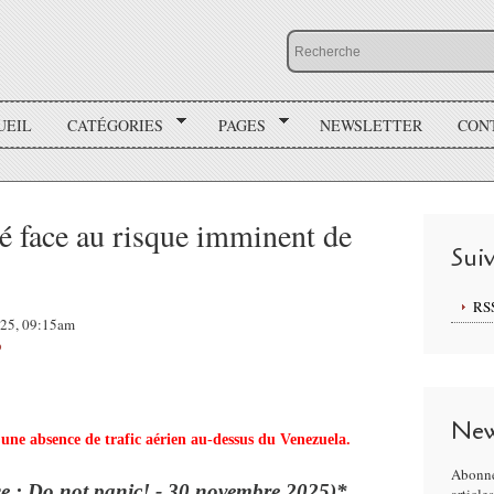
UEIL
CATÉGORIES
PAGES
NEWSLETTER
CON
é face au risque imminent de
Sui
RS
025, 09:15am
p
New
une absence de trafic aérien au-dessus du Venezuela.
Abonne
se : Do not panic! - 30 novembre 2025)*