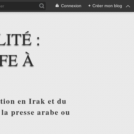
Connexion
+
Créer mon blog
ITÉ :
FE À
tion en Irak et du
 la presse arabe ou