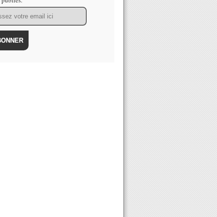
s publiés.