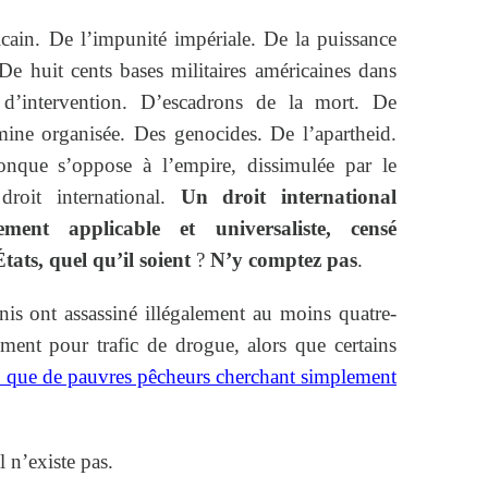
icain. De l’impunité impériale. De la puissance
e huit cents bases militaires américaines dans
s d’intervention. D’escadrons de la mort. De
mine organisée. Des genocides. De l’apartheid.
onque s’oppose à l’empire, dissimulée par le
roit international.
Un droit international
vement applicable et universaliste, censé
tats, quel qu’il soient
?
N’y comptez pas
.
nis ont assassiné illégalement au moins quatre-
ment pour trafic de drogue, alors que certains
e que de pauvres pêcheurs cherchant simplement
l n’existe pas.