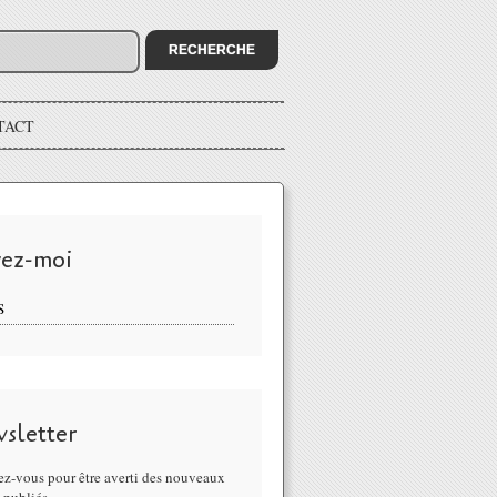
TACT
vez-moi
S
sletter
z-vous pour être averti des nouveaux