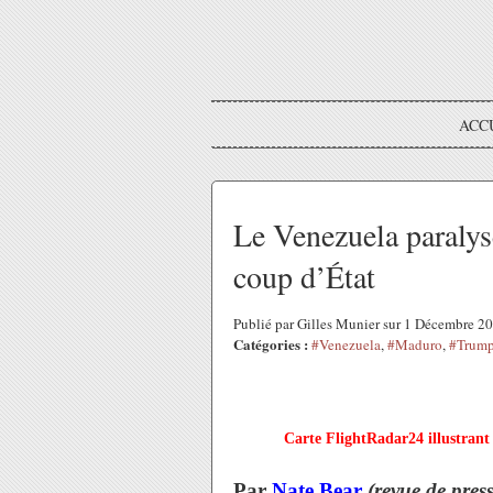
ACC
Le Venezuela paralys
coup d’État
Publié par Gilles Munier sur 1 Décembre 2
Catégories :
#Venezuela
,
#Maduro
,
#Trum
Carte FlightRadar24 illustrant 
Par
Nate Bear
(revue de pres