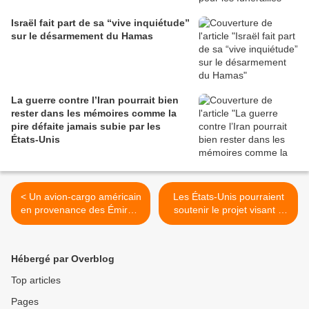
Israël fait part de sa “vive inquiétude”
sur le désarmement du Hamas
La guerre contre l’Iran pourrait bien
rester dans les mémoires comme la
pire défaite jamais subie par les
États-Unis
< Un avion-cargo américain
Les États-Unis pourraient
en provenance des Émirats
soutenir le projet visant à
arabes unis atterrit en Israël
diviser Gaza et à
chargé d’engins militaires
reconstruire la partie
américains
contrôlée par Israël >
Hébergé par Overblog
Top articles
Pages